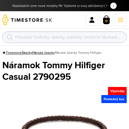
Naskladnili sme nové modely 👓 Vyberte si svoj obľúbený 👉
0
Timestore
Šperky
Pánske šperky
Pánske šperky Tommy Hilfiger
Náramok Tommy Hilfiger
Casual 2790295
Výpredaj
Posledný kus