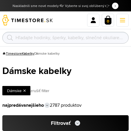
Naskladnili sme nové modely 👓 Vyberte si svoj obľúbený 👉
0
Timestore
Kabelky
Dámske kabelky
Dámske kabelky
Dámske
zrušiť filter
2787 produktov
Filtrovať