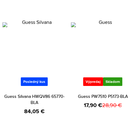
Posledný kus
Výpredaj
Skladom
Guess Silvana HWQV86 65770-
Guess PW7510 P5173-BLA
BLA
17,90 €
28,90 €
84,05 €