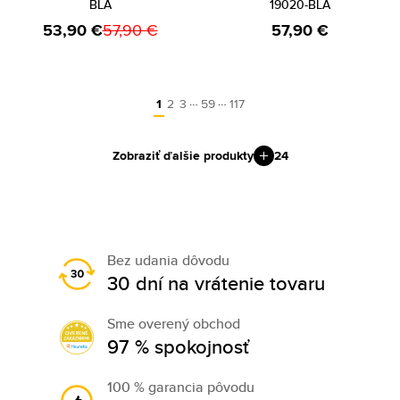
BLA
19020-BLA
53,90 €
57,90 €
57,90 €
…
…
1
2
3
59
117
Zobraziť ďalšie produkty
24
Bez udania dôvodu
30 dní na vrátenie tovaru
Sme overený obchod
97 % spokojnosť
100 % garancia pôvodu