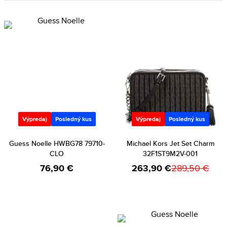
Výpredaj
Posledný kus
Výpredaj
Posledný kus
Guess Noelle HWBG78 79710-
Michael Kors Jet Set Charm
CLO
32F1ST9M2V-001
76,90 €
263,90 €
289,50 €