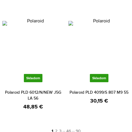
Skladom
Skladom
Polaroid PLD 6012/N/NEW J5G
Polaroid PLD 4099/S 807 M9 55
LA 56
30,15 €
48,85 €
…
…
1
2
3
46
90