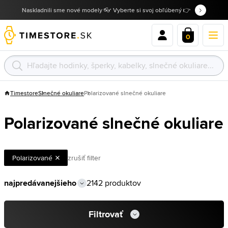
Naskladnili sme nové modely 👓 Vyberte si svoj obľúbený 👉
0
Timestore
Slnečné okuliare
Polarizované slnečné okuliare
Polarizované slnečné okuliare
Polarizované
zrušiť filter
2142 produktov
Filtrovať