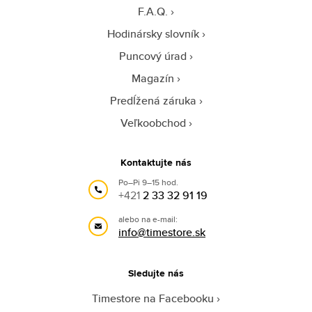
F.A.Q.
Hodinársky slovník
Puncový úrad
Magazín
Predĺžená záruka
Veľkoobchod
Kontaktujte nás
Po–Pi 9–15 hod.
+421
2 33 32 91 19
alebo na e-mail:
info@timestore.sk
Sledujte nás
Timestore na Facebooku