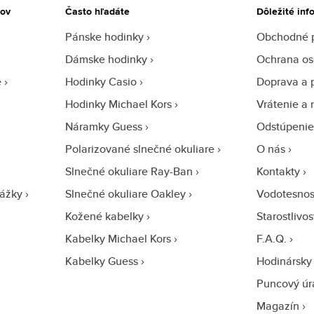
tov
Často hľadáte
Dôležité inf
Pánske hodinky
Obchodné 
Dámske hodinky
Ochrana os
e
Hodinky Casio
Doprava a 
Hodinky Michael Kors
Vrátenie a 
Náramky Guess
Odstúpenie
Polarizované slnečné okuliare
O nás
Slnečné okuliare Ray-Ban
Kontakty
ážky
Slnečné okuliare Oakley
Vodotesnos
Kožené kabelky
Starostlivo
Kabelky Michael Kors
F.A.Q.
Kabelky Guess
Hodinársky 
Puncový úr
Magazín