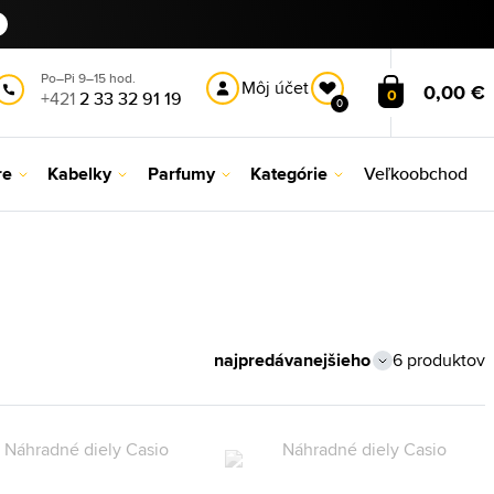
Po–Pi 9–15 hod.
Môj účet
0,00 €
0
+421
2 33 32 91 19
0
re
Kabelky
Parfumy
Kategórie
Veľkoobchod
6 produktov