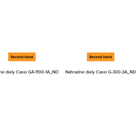
Second hand
Second hand
né diely Casio GA-1100-1A_ND
Náhradné diely Casio G-300-3A_ND