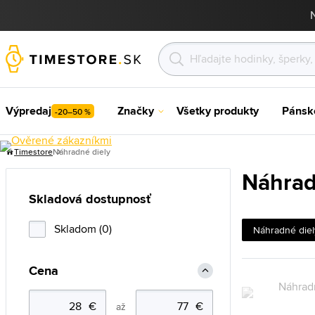
Výpredaj
Značky
Všetky produkty
Pánsk
-20–50 %
Timestore
Náhradné diely
Náhrad
Skladová dostupnosť
Skladom (0)
Náhradné diel
Cena
až