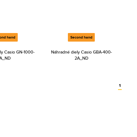
ond hand
Second hand
ly Casio GN-1000-
Náhradné diely Casio GBA-400-
1A_ND
2A_ND
1