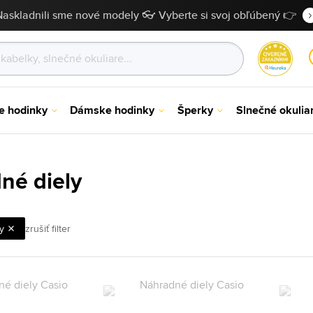
Naskladnili sme nové modely 👓 Vyberte si svoj obľúbený 👉
e hodinky
Dámske hodinky
Šperky
Slnečné okulia
né diely
y
zrušiť filter