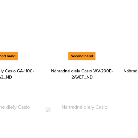
ond hand
Second hand
ly Casio GA-1100-
Náhradné diely Casio WV-200E-
Náhrad
A3_ND
2AVEF_ND