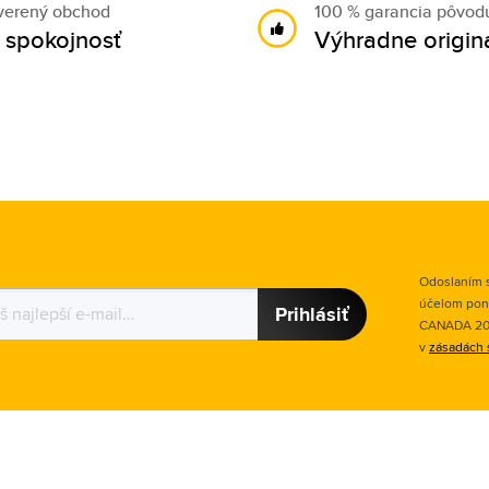
verený obchod
100 % garancia pôvod
 spokojnosť
Výhradne origin
Odoslaním s
účelom pon
Prihlásiť
CANADA 2015
v
zásadách 