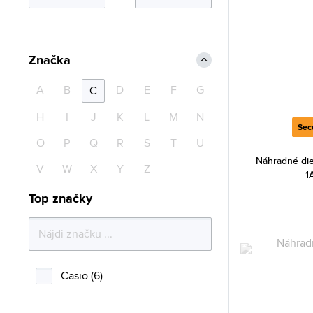
Značka
A
B
D
E
F
G
C
H
I
J
K
L
M
N
Sec
O
P
Q
R
S
T
U
Náhradné die
V
W
X
Y
Z
1
Top značky
Casio (6)