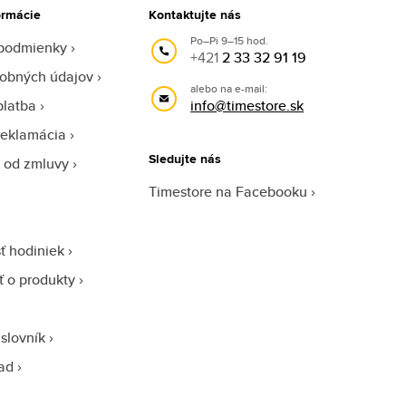
ormácie
Kontaktujte nás
Po–Pi 9–15 hod.
podmienky
+421
2 33 32 91 19
obných údajov
alebo na e-mail:
platba
info@timestore.sk
reklamácia
Sledujte nás
 od zmluvy
Timestore na Facebooku
ť hodiniek
sť o produkty
slovník
ad