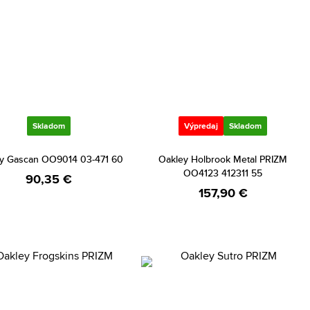
Skladom
Výpredaj
Skladom
y Gascan OO9014 03-471 60
Oakley Holbrook Metal PRIZM
OO4123 412311 55
90,35 €
157,90 €