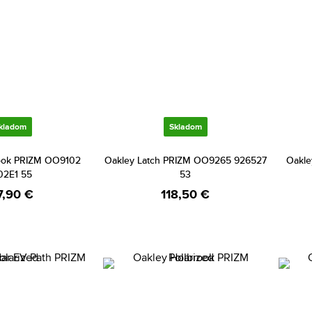
kladom
Skladom
ook PRIZM OO9102
Oakley Latch PRIZM OO9265 926527
Oakle
02E1 55
53
7,90 €
118,50 €