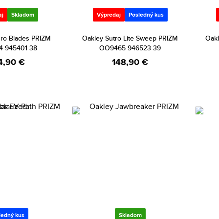
aj
Skladom
Výpredaj
Posledný kus
ero Blades PRIZM
Oakley Sutro Lite Sweep PRIZM
Oakl
 945401 38
OO9465 946523 39
4,90 €
148,90 €
ledný kus
Skladom