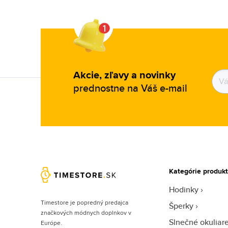
Heinrichssohn (9)
Helly Hansen (3)
Hugo Boss (1352)
Ice-watch (1)
Ingersoll (27)
Akcie, zľavy a novinky
Invicta (1992)
prednostne na Váš e-mail
Iron Annie (81)
Iwood Real Wood (3)
Jacques Lemans (132)
Jimmy Choo (50)
Joules (2)
Kategórie produk
JP Gatsby (2)
Hodinky
Junkers (4)
Timestore je popredný predajca
Šperky
Just Cavalli (49)
značkových módnych doplnkov v
Slnečné okuliar
Európe.