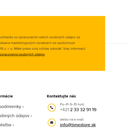
úhlasíte so spracovaním vašich osobných údajov za
úkania marketingových oznámení od spoločnosti
 s. r. o. Máte právo svoj súhlas odvolať. Viac informácií
spracovania osobných údajov
.
ormácie
Kontaktujte nás
Po–Pi 9–15 hod.
podmienky
+421
2 33 32 91 19
obných údajov
alebo na e-mail:
platba
info@timestore.sk