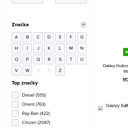
Značka
A
B
C
D
E
F
G
H
I
J
K
L
M
N
S
O
P
Q
R
S
T
U
Oakley Holbr
X
Y
V
W
Z
91
11
Top značky
Diesel (555)
Orient (763)
Ray-Ban (422)
Citizen (2087)