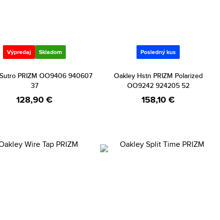
Výpredaj
Skladom
Posledný kus
 Sutro PRIZM OO9406 940607
Oakley Hstn PRIZM Polarized
37
OO9242 924205 52
128,90 €
158,10 €