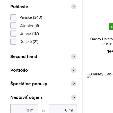
Arnette (50)
Pohlavie
Aviator (47)
Bally (4)
Pánske (340)
Bauhaus (36)
Dámske (8)
S
Bentime (1)
Unisex (117)
Oakley Holbro
Bering (300)
Detské (21)
OO9417
Blumarine (8)
14
Second hand
BMW (2)
Boccia Titanium (442)
Portfólio
Bolle (9)
Bolon (9)
Špeciálne ponuky
Breil (1)
Nastaviť objem
Bulova (134)
Burberry (3)
až