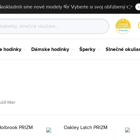
Naskladnili sme nové modely 👓 Vyberte si svoj obľúbený 👉
e hodinky
Dámske hodinky
Šperky
Slnečné okulia
šiť filter