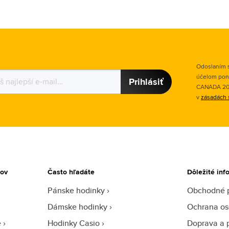
Odoslaním s
účelom pon
Prihlásiť
CANADA 2015
v
zásadách 
tov
Často hľadáte
Dôležité inf
Pánske hodinky
Obchodné 
Dámske hodinky
Ochrana os
e
Hodinky Casio
Doprava a 