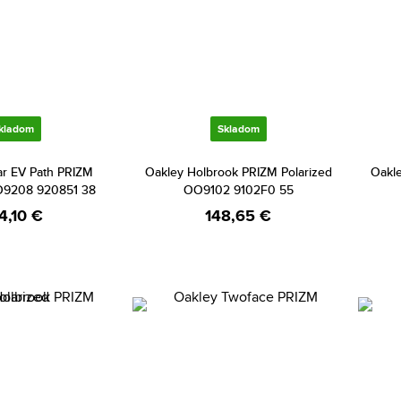
kladom
Skladom
ar EV Path PRIZM
Oakley Holbrook PRIZM Polarized
Oakl
O9208 920851 38
OO9102 9102F0 55
4,10 €
148,65 €