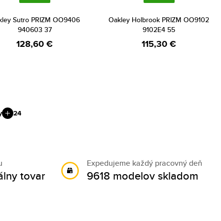
kley Sutro PRIZM OO9406
Oakley Holbrook PRIZM OO9102
940603 37
9102E4 55
128,60 €
115,30 €
y
24
u
Expedujeme každý pracovný deň
álny tovar
9618 modelov skladom