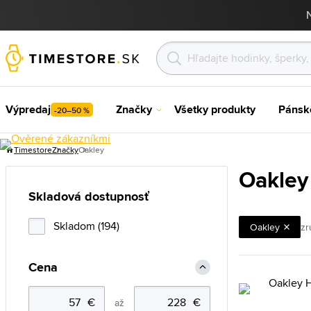
Výpredaj
Značky
Všetky produkty
Pánsk
-20–50 %
Timestore
Značky
Oakley
Oakley
Skladová dostupnosť
Skladom (194)
Oakley
zru
Cena
až