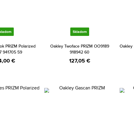
kladom
Skladom
ok PRIZM Polarized
Oakley Twoface PRIZM OO9189
Oakley
 941705 59
918942 60
4,00 €
127,05 €