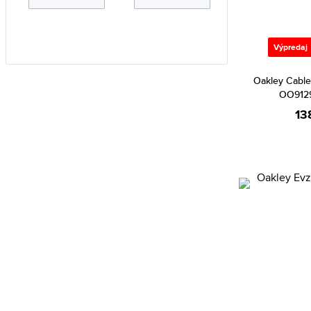
Calvin Klein (668)
Calvin Klein Jeans (15)
Cannibal (2)
Výpredaj
Carlo Cantinaro (2)
Oakley Cable
Carolina Herrera (42)
OO9129
Carrera (716)
13
Carrera Ducati (83)
Casio (3449)
Certina (80)
Chiara Ferragni (2)
Chopard (2)
Christian Dior (167)
Christian Lacroix (85)
CIGA Design (28)