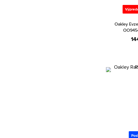
Citizen (2087)
Cluse (206)
Výpred
Daniel Klein (625)
Oakley Evz
Daniel Wellington (469)
OO9454
14
Danish Design (1)
Diesel (555)
DKNY (130)
Dolce & Gabbana (1)
Dsquared2 (5)
Elysee (1)
Emily Westwood (217)
Emporio Armani (811)
Escada (5)
Esprit (505)
Pos