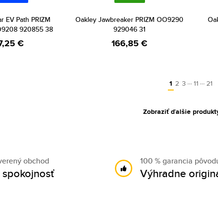
ar EV Path PRIZM
Oakley Jawbreaker PRIZM OO9290
Oa
O9208 920855 38
929046 31
7,25 €
166,85 €
…
…
1
2
3
11
21
Zobraziť ďalšie produkt
verený obchod
100 % garancia pôvod
 spokojnosť
Výhradne origin