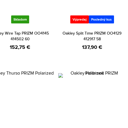
Skladom
Výpredaj
Posledný kus
ey Wire Tap PRIZM OO4145
Oakley Split Time PRIZM OO4129
414502 60
412917 58
152,75 €
137,90 €