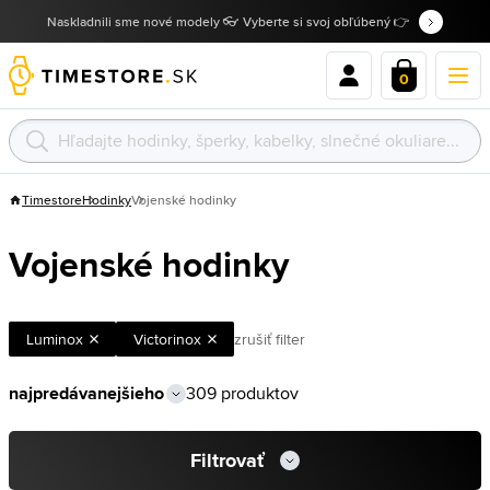
Naskladnili sme nové modely 👓 Vyberte si svoj obľúbený 👉
0
Timestore
Hodinky
Vojenské hodinky
Vojenské hodinky
Luminox
Victorinox
zrušiť filter
309 produktov
Filtrovať