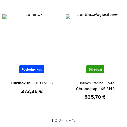
Posledný kus
Skladom
Luminox XS.3013.EVO.S
Luminox Pacific Diver
Chronograph XS.3143
373,35 €
535,70 €
…
…
1
2
3
7
13