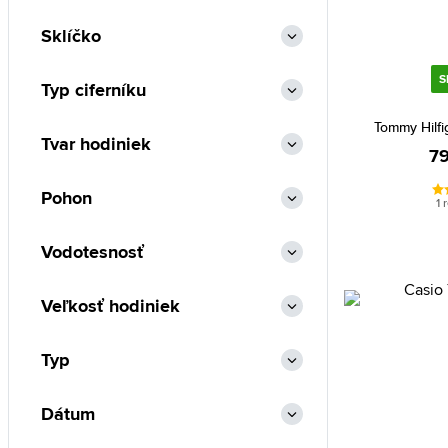
Marc Jacobs (3)
Sklíčko
Marc Malone (16)
Maserati (12)
S
Typ ciferníku
Michael Kors (117)
Tommy Hilfi
MVMT (36)
Tvar hodiniek
79
Nautica (15)
Pohon
Nine West (15)
1 
Olivia Burton (13)
Vodotesnosť
Orient (158)
Paul Hewitt (13)
Veľkosť hodiniek
Paul McNeal (3)
Typ
Philipp Plein (2)
Pierre Cardin (7)
Dátum
Police (14)