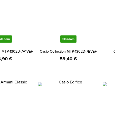
kladom
Skladom
on MTP-1302D-7A1VEF
Casio Collection MTP-1302D-7BVEF
,90 €
59,40 €