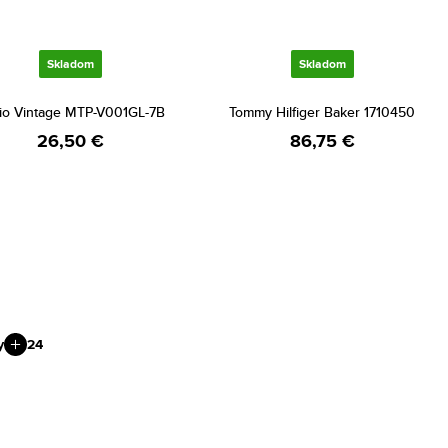
Skladom
Skladom
io Vintage MTP-V001GL-7B
Tommy Hilfiger Baker 1710450
26,50 €
86,75 €
y
24