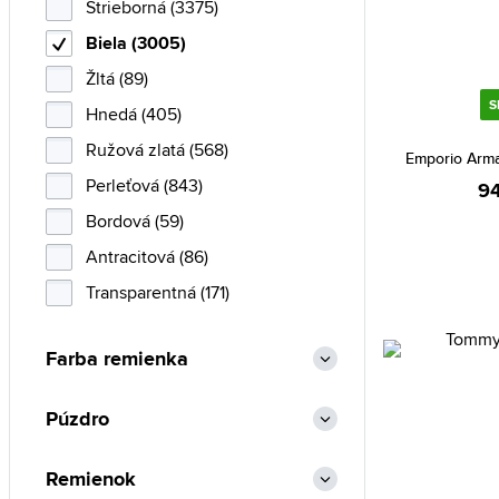
Strieborná (3375)
Hugo Boss (20)
Biela (3005)
Invicta (32)
Žltá (89)
Iron Annie (18)
S
Hnedá (405)
Iwood Real Wood (1)
Ružová zlatá (568)
Jacques Lemans (27)
Emporio Arma
Perleťová (843)
JP Gatsby (1)
94
Bordová (59)
Junkers (2)
Antracitová (86)
Just Cavalli (1)
Transparentná (171)
Lacoste (41)
Lee Cooper (1)
Farba remienka
Lorus (121)
Luminox (5)
Púzdro
Lumir (28)
Marc by Marc Jacobs (1)
Remienok