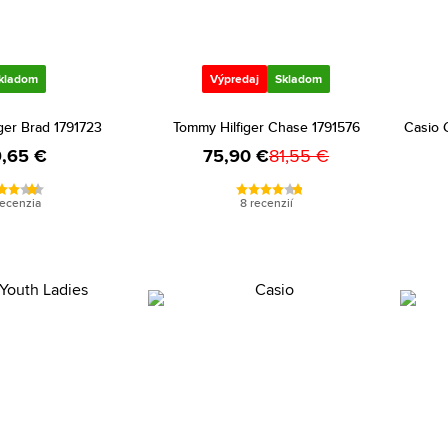
kladom
Výpredaj
Skladom
ger Brad 1791723
Tommy Hilfiger Chase 1791576
Casio 
,65 €
75,90 €
81,55 €
recenzia
8 recenzií