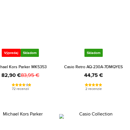
Výpredaj
Skladom
Skladom
hael Kors Parker MK5353
Casio Retro AQ-230A-7DMQYES
82,90 €
83,95 €
44,75 €
72 recenzií
2 recenzie