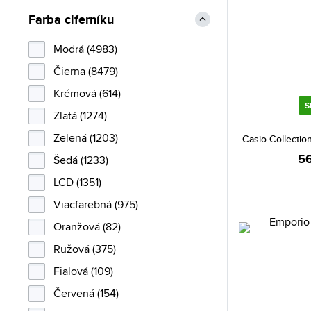
Daniel Klein (33)
Farba ciferníku
Daniel Wellington (107)
Modrá (4983)
Danish Design (1)
Čierna (8479)
Diesel (8)
Krémová (614)
DKNY (17)
S
Zlatá (1274)
Emily Westwood (36)
Zelená (1203)
Emporio Armani (26)
Casio Collecti
56
Šedá (1233)
Esprit (23)
LCD (1351)
Festina (154)
Viacfarebná (975)
Fossil (76)
Oranžová (82)
Frederic Graff (24)
Ružová (375)
Gant (64)
Fialová (109)
Guess (97)
Červená (154)
Heinrichssohn (1)