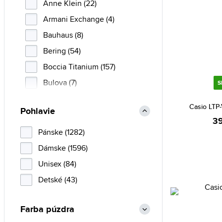
Anne Klein (22)
Armani Exchange (4)
Bauhaus (8)
Bering (54)
Boccia Titanium (157)
Bulova (7)
S
Calvin Klein (20)
Casio LTP
Pohlavie
Cannibal (2)
39
Casio (225)
Pánske (1282)
Certina (4)
Dámske (1596)
Christian Lacroix (6)
Unisex (84)
CIGA Design (1)
Detské (43)
Citizen (219)
Farba púzdra
Cluse (64)