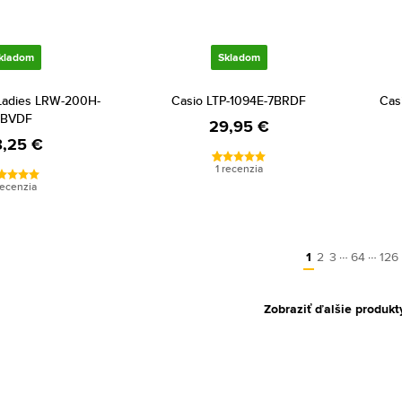
kladom
Skladom
 Ladies LRW-200H-
Casio LTP-1094E-7BRDF
Cas
7BVDF
29,95 €
,25 €
1 recenzia
recenzia
…
…
1
2
3
64
126
Zobraziť ďalšie produkt