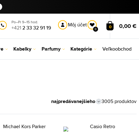
Po–Pi 9–15 hod.
Môj účet
0,00 €
0
+421
2 33 32 91 19
0
re
Kabelky
Parfumy
Kategórie
Veľkoobchod
3005 produktov