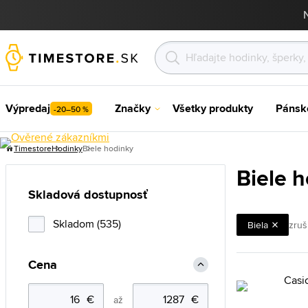
Výpredaj
Značky
Všetky produkty
Pánsk
-20–50 %
Timestore
Hodinky
Biele hodinky
Biele 
Skladová dostupnosť
Skladom (535)
Biela
zruši
Cena
až