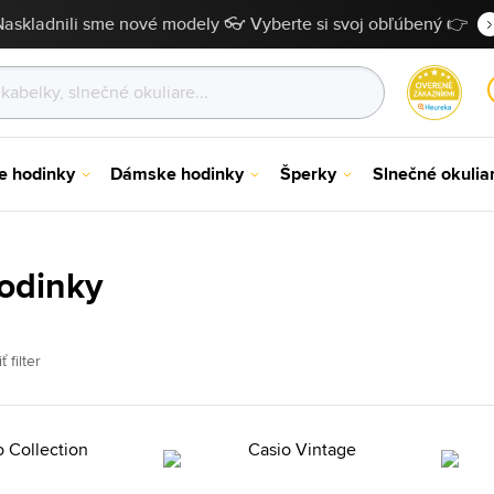
Naskladnili sme nové modely 👓 Vyberte si svoj obľúbený 👉
e hodinky
Dámske hodinky
Šperky
Slnečné okulia
hodinky
ť filter