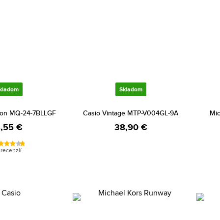
kladom
Skladom
tion MQ-24-7BLLGF
Casio Vintage MTP-V004GL-9A
Mic
8,55 €
38,90 €
 recenzií