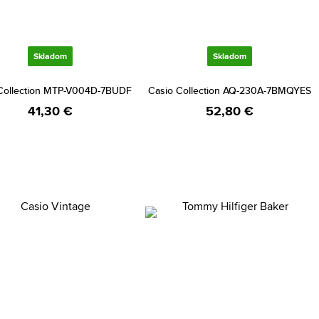
Skladom
Skladom
Collection MTP-V004D-7BUDF
Casio Collection AQ-230A-7BMQYES
41,30 €
52,80 €