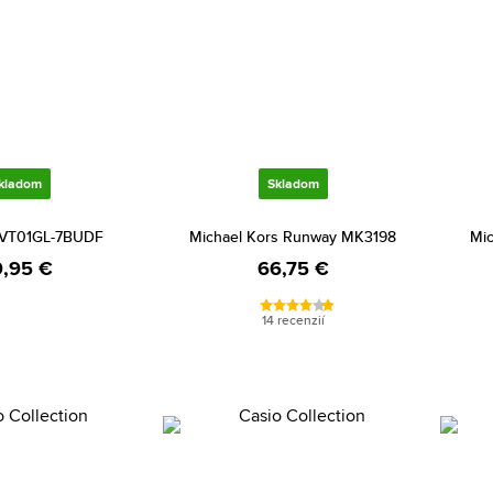
kladom
Skladom
-VT01GL-7BUDF
Michael Kors Runway MK3198
Mic
,95 €
66,75 €
14 recenzií