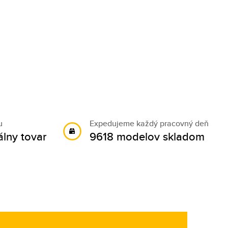
u
Expedujeme každý pracovný deň
álny tovar
9618 modelov skladom