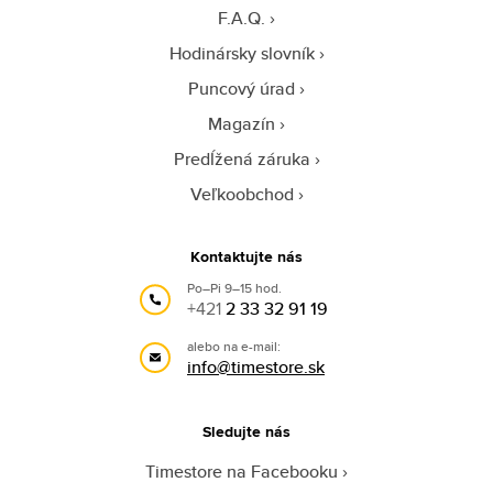
F.A.Q.
Hodinársky slovník
Puncový úrad
Magazín
Predĺžená záruka
Veľkoobchod
Kontaktujte nás
Po–Pi 9–15 hod.
+421
2 33 32 91 19
alebo na e-mail:
info@timestore.sk
Sledujte nás
Timestore na Facebooku