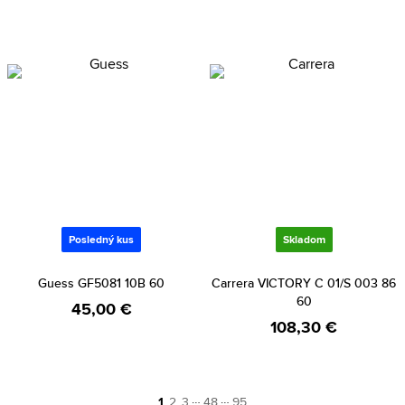
Posledný kus
Skladom
Guess GF5081 10B 60
Carrera VICTORY C 01/S 003 86
60
45,00 €
108,30 €
…
…
1
2
3
48
95