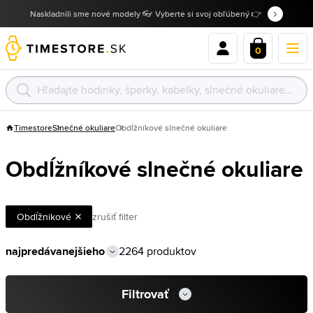
Naskladnili sme nové modely 👓 Vyberte si svoj obľúbený 👉
0
Timestore
Slnečné okuliare
Obdĺžníkové slnečné okuliare
Obdĺžníkové slnečné okuliare
Obdĺžnikové
zrušiť filter
2264 produktov
Filtrovať