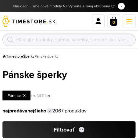
Naskladnili sme nové modely 👓 Vyberte si svoj obľúbený 👉
0
Timestore
Šperky
Pánske šperky
Pánske šperky
Pánske
zrušiť filter
2067 produktov
Filtrovať