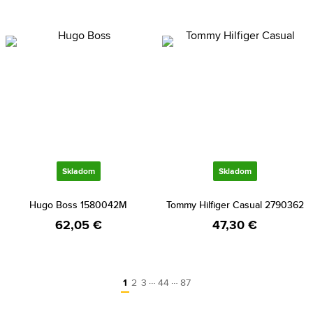
Skladom
Skladom
Hugo Boss 1580042M
Tommy Hilfiger Casual 2790362
62,05 €
47,30 €
…
…
1
2
3
44
87