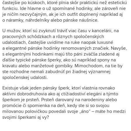
častejšie po kúskoch, ktoré plnia skôr praktickú než estetickú
funkciu. Ide hlavne o už spomínané hodinky, ale zároveň nie
je ničím nezvyčajným, ak je ich outfit doplnený napríklad aj
o náramky, náhrdelníky alebo pánske náušnice.
U mužov, ktorí sú zvyknutí tráviť viac času v kancelárii, na
pracovných schôdzkach a rôznych spoločenských
udalostiach, častejšie uvidíme na ruke naopak luxusné
a elegantné pánske hodinky renomovaných značiek. Navyše,
s elegantnými hodinkami majú títo páni zväčša zladené aj
ďalšie typické pánske šperky, ako sú napríklad spony na
kravatu alebo manžetové gombíky. Mimochodom, na tie by
ste rozhodne nemali zabudnúť pri žiadnej významnej
spoločenskej udalosti.
Existuje však jeden pánsky šperk, ktorí vlastnia rovnako
aktívni dobrodruhovia ako aj ctižiadostiví elegáni a týmto
šperkom je prsteň. Prsteň darovaný na narodeniny alebo
promócie či spomienka na deň, kedy ste si so svojou
milovanou polovičkou povedali svoje „áno“ – máte ho medzi
svojimi šperkami aj vy?