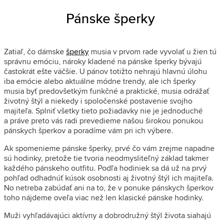
Pánske šperky
Zatiaľ, čo dámske
šperky
musia v prvom rade vyvolať u žien tú
správnu emóciu, nároky kladené na pánske šperky bývajú
častokrát ešte väčšie. U pánov totižto nehrajú hlavnú úlohu
iba emócie alebo aktuálne módne trendy, ale ich šperky
musia byť predovšetkým funkčné a praktické, musia odrážať
životný štýl a niekedy i spoločenské postavenie svojho
majiteľa. Splniť všetky tieto požiadavky nie je jednoduché
a práve preto vás radi prevedieme našou širokou ponukou
pánskych šperkov a poradíme vám pri ich výbere.
Ak spomenieme pánske šperky, prvé čo vám zrejme napadne
sú hodinky, pretože tie tvoria neodmysliteľný základ takmer
každého pánskeho outfitu. Podľa hodiniek sa dá už na prvý
pohľad odhadnúť kúsok osobnosti aj životný štýl ich majiteľa.
No netreba zabúdať ani na to, že v ponuke pánskych šperkov
toho nájdeme oveľa viac než len klasické pánske hodinky.
Muži vyhľadávajúci aktívny a dobrodružný štýl života siahajú