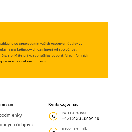
úhlasíte so spracovaním vašich osobných údajov za
úkania marketingových oznámení od spoločnosti
 s. r. o. Máte právo svoj súhlas odvolať. Viac informácií
spracovania osobných údajov
.
ormácie
Kontaktujte nás
Po–Pi 9–15 hod.
podmienky
+421
2 33 32 91 19
obných údajov
alebo na e-mail: