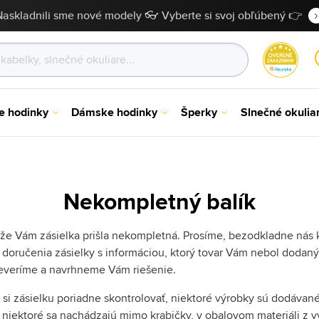
Naskladnili sme nové modely 👓 Vyberte si svoj obľúbený 👉
e hodinky
Dámske hodinky
Šperky
Slnečné okulia
Nekompletný balík
 že Vám zásielka prišla nekompletná. Prosíme, bezodkladne nás 
 doručenia zásielky s informáciou, ktorý tovar Vám nebol dodaný
reveríme a navrhneme Vám riešenie.
e si zásielku poriadne skontrolovať, niektoré výrobky sú dodávan
, niektoré sa nachádzajú mimo krabičky, v obalovom materiáli z v