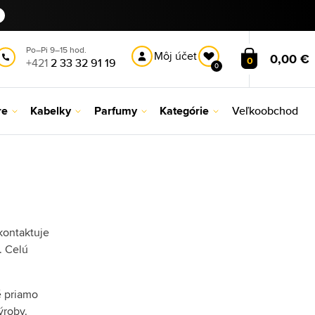
Po–Pi 9–15 hod.
Môj účet
0,00 €
0
+421
2 33 32 91 19
0
re
Kabelky
Parfumy
Kategórie
Veľkoobchod
kontaktuje
. Celú
é priamo
ýroby.