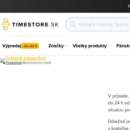
Výpredaj
Značky
Všetky produkty
Pánsk
-20–50 %
Timestore
Nekompletný balík
V prípade,
do 24 h od
situáciu p
Dôležité j
v krabičke