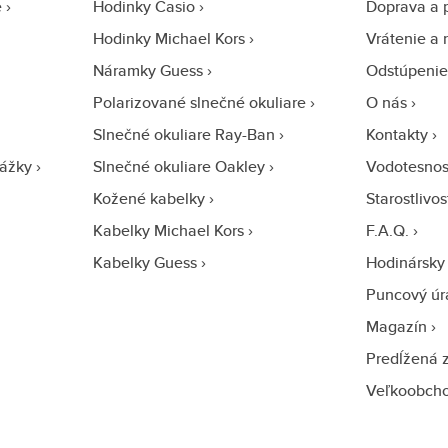
e
Hodinky Casio
Doprava a 
Hodinky Michael Kors
Vrátenie a 
Náramky Guess
Odstúpenie
Polarizované slnečné okuliare
O nás
Slnečné okuliare Ray-Ban
Kontakty
ážky
Slnečné okuliare Oakley
Vodotesnos
Kožené kabelky
Starostlivo
Kabelky Michael Kors
F.A.Q.
Kabelky Guess
Hodinársky 
Puncový úr
Magazín
Predĺžená 
Veľkoobch