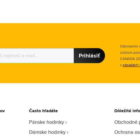
Odoslaním s
účelom pon
Prihlásiť
CANADA 2015
v
zásadách 
tov
Často hľadáte
Dôležité inf
Pánske hodinky
Obchodné 
Dámske hodinky
Ochrana os