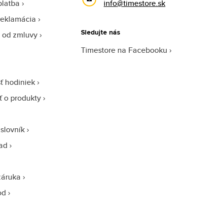
platba
info@timestore.sk
reklamácia
Sledujte nás
 od zmluvy
Timestore na Facebooku
ť hodiniek
sť o produkty
slovník
ad
záruka
od