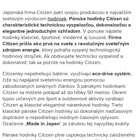
Japonská firma Citizen patrí svojou produkciou k najväčším
svetovým výrobcom
hodiniek
.
Pánske hodinky Citizen sú
charakteristické technickou vyspelosťou, dokonalosťou a
elegantne jednoduchým vzhľadom
. V ponuke nájdete
hodinky klasické, športové, moderné aj luxusné.
Firma
Citizen prišla ako prvá na svete s revolučným sveteľným
zdrojom energie
, ktorý poháňa vyspelý technologický
hodinový strojček. Ak obdivujete technickú vyspelosť a
dokonalosť, tak sa pozrite na
hodinky Citizen.
Citizenky nepotrebujú batérie, využívajú
eco-drive systém
,
čiže sú napájané svetelnou energiou pomocou
zabudovaných solárnych článkov. S pánskymi hodinkami
Citizen sa môžete potápať až do hĺbky 50 metrov. Okrem
typov určených pre šport a outdoorové aktivity vyrábajú
Citizen aj klasické elegantné náramkové hodinky. Tieto
klasické pánske Citizen hodinky sú dokonalým nadčasovým
doplnkom a nepodliehajú módnym časovým vplyvom.
Ozačenie „
Made in Japan
“ je zárukou tej najvyššej kvality.
Pánske hodinky Citizen plne uspokoja technicky založeného