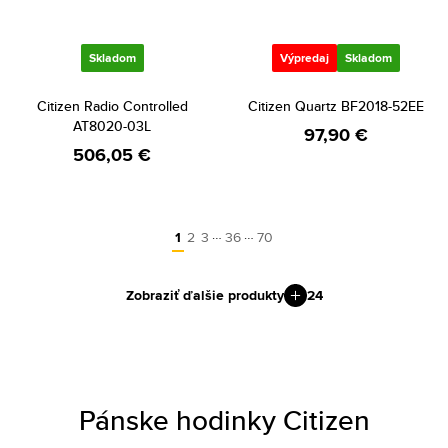
Skladom
Výpredaj
Skladom
Citizen Radio Controlled
Citizen Quartz BF2018-52EE
AT8020-03L
97,90 €
506,05 €
…
…
1
2
3
36
70
Zobraziť ďalšie produkty
24
Pánske hodinky Citizen