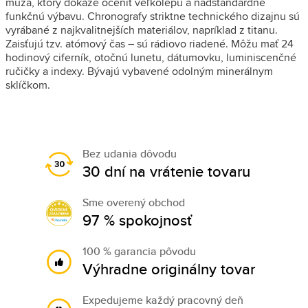
muža, ktorý dokáže oceniť veľkolepú a nadštandardne
funkčnú výbavu. Chronografy striktne technického dizajnu sú
vyrábané z najkvalitnejších materiálov, napríklad z
titanu.
Zaisťujú tzv. atómový čas – sú rádiovo riadené. Môžu mať 24
hodinový ciferník, otočnú lunetu, dátumovku, luminiscenčné
ručičky a indexy. Bývajú vybavené odolným minerálnym
sklíčkom.
Bez udania dôvodu
30 dní na vrátenie tovaru
Sme overený obchod
97 % spokojnosť
100 % garancia pôvodu
Výhradne originálny tovar
Expedujeme každý pracovný deň