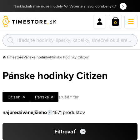
Naskladnili sme nové modely 👓 Vyberte si svoj obľúbený 👉
0
Timestore
Pánske hodinky
Pánske hodinky Citizen
Pánske hodinky Citizen
Citizen
Pánske
zrušiť filter
1671 produktov
Filtrovať