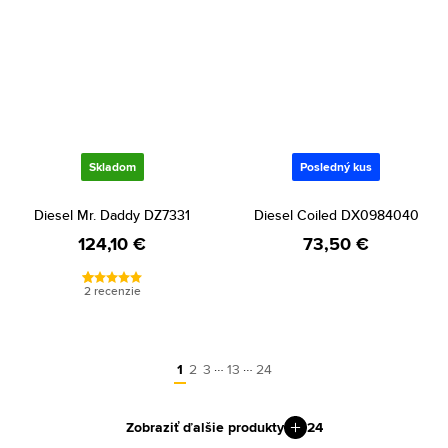
Skladom
Posledný kus
Diesel Mr. Daddy DZ7331
Diesel Coiled DX0984040
124,10 €
73,50 €
2 recenzie
…
…
1
2
3
13
24
Zobraziť ďalšie produkty
24