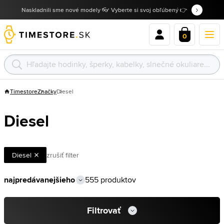
Naskladnili sme nové modely 👓 Vyberte si svoj obľúbený 👉
0
Timestore
Značky
Diesel
Diesel
Diesel
zrušiť filter
555 produktov
Filtrovať