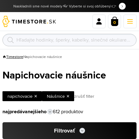
Naskladnili sme nové modely 👓 Vyberte si svoj obľúbený 👉
0
Timestore
Napichovacie náušnice
Napichovacie náušnice
napichovacie
Náušnice
zrušiť filter
612 produktov
Filtrovať