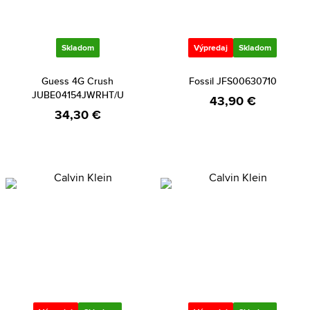
Skladom
Výpredaj
Skladom
Guess 4G Crush
Fossil JFS00630710
JUBE04154JWRHT/U
43,90 €
34,30 €