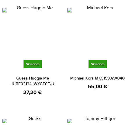
Skladom
Skladom
Guess Huggie Me
Michael Kors MKC1599AA040
JUBE03134JWYGFCT/U
55,00 €
27,20 €