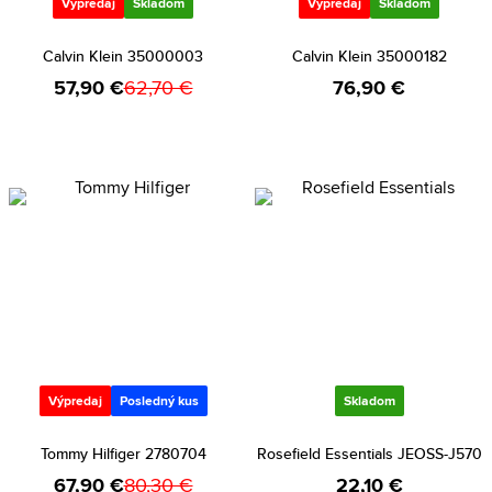
Výpredaj
Skladom
Výpredaj
Skladom
Calvin Klein 35000003
Calvin Klein 35000182
57,90 €
62,70 €
76,90 €
Výpredaj
Posledný kus
Skladom
Tommy Hilfiger 2780704
Rosefield Essentials JEOSS-J570
67,90 €
80,30 €
22,10 €