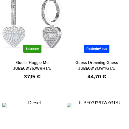
Skladom
Posledný kus
Guess Huggie Me
Guess Dreaming Guess
JUBE03136JWRHT/U
JUBE03131JWYGT/U
37,15 €
44,70 €