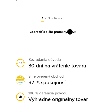
…
…
1
2
3
14
26
Zobraziť ďalšie produkty
24
Bez udania dôvodu
30 dní na vrátenie tovaru
Sme overený obchod
97 % spokojnosť
100 % garancia pôvodu
Výhradne originálny tovar