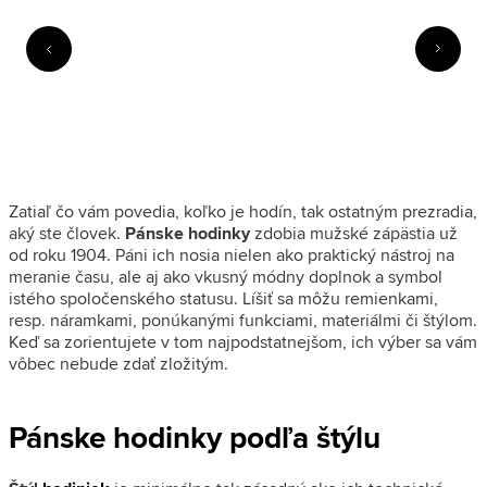
Zatiaľ čo vám povedia, koľko je hodín, tak ostatným prezradia,
aký ste človek.
Pánske hodinky
zdobia mužské zápästia už
od roku 1904. Páni ich nosia nielen ako praktický nástroj na
meranie času, ale aj ako vkusný módny doplnok a symbol
istého spoločenského statusu. Líšiť sa môžu remienkami,
resp. náramkami, ponúkanými funkciami, materiálmi či štýlom.
Keď sa zorientujete v tom najpodstatnejšom, ich výber sa vám
vôbec nebude zdať zložitým.
Pánske hodinky podľa štýlu