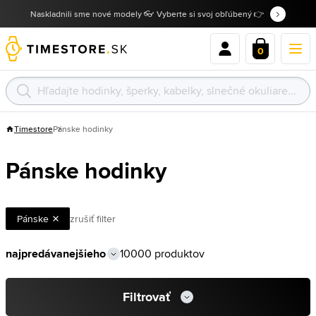
Naskladnili sme nové modely 👓 Vyberte si svoj obľúbený 👉
0
Timestore
Pánske hodinky
Pánske hodinky
Pánske
zrušiť filter
10000 produktov
Filtrovať