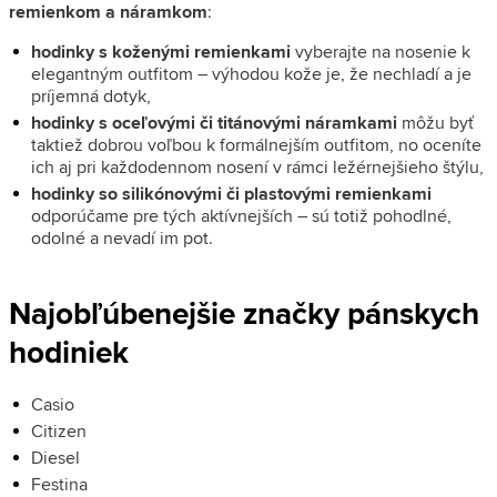
remienkom a náramkom
:
hodinky s koženými remienkami
vyberajte na nosenie k
elegantným outfitom – výhodou kože je, že nechladí a je
príjemná dotyk,
hodinky s oceľovými či titánovými náramkami
môžu byť
taktiež dobrou voľbou k formálnejším outfitom, no oceníte
ich aj pri každodennom nosení v rámci ležérnejšieho štýlu,
hodinky so silikónovými či plastovými remienkami
odporúčame pre tých aktívnejších – sú totiž pohodlné,
odolné a nevadí im pot.
Najobľúbenejšie značky pánskych
hodiniek
Casio
Citizen
Diesel
Festina