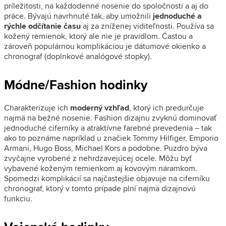
príležitosti, na každodenné nosenie do spoločnosti a aj do
práce. Bývajú navrhnuté tak, aby umožnili
jednoduché a
rýchle odčítanie času
aj za zníženej viditeľnosti. Používa sa
kožený remienok, ktorý ale nie je pravidlom. Častou a
zároveň populárnou komplikáciou je dátumové okienko a
chronograf (doplnkové analógové stopky).
Módne/Fashion hodinky
Charakterizuje ich
moderný vzhľad
, ktorý ich predurčuje
najmä na bežné nosenie. Fashion dizajnu zvyknú dominovať
jednoduché ciferníky a atraktívne farebné prevedenia – tak
ako to poznáme napríklad u značiek Tommy Hilfiger, Emporio
Armani, Hugo Boss, Michael Kors a podobne. Puzdro býva
zvyčajne vyrobené z nehrdzavejúcej ocele. Môžu byť
vybavené koženým remienkom aj kovovým náramkom.
Spomedzi komplikácií sa najčastejšie objavuje na ciferníku
chronograf, ktorý v tomto prípade plní najmä dizajnovú
funkciu.