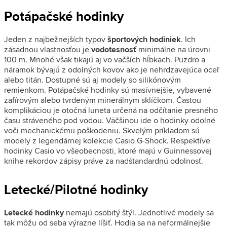
Potápačské hodinky
Jeden z najbežnejších typov
športových hodiniek
. Ich
zásadnou vlastnosťou je
vodotesnosť
minimálne na úrovni
100 m. Mnohé však tikajú aj vo väčších hĺbkach. Puzdro a
náramok bývajú z odolných kovov ako je nehrdzavejúca oceľ
alebo titán. Dostupné sú aj modely so silikónovým
remienkom. Potápačské hodinky sú masívnejšie, vybavené
zafírovým alebo tvrdeným minerálnym sklíčkom. Častou
komplikáciou je otočná luneta určená na odčítanie presného
času stráveného pod vodou. Väčšinou ide o hodinky odolné
voči mechanickému poškodeniu. Skvelým príkladom sú
modely z legendárnej kolekcie Casio G-Shock. Respektíve
hodinky Casio vo všeobecnosti, ktoré majú v Guinnessovej
knihe rekordov zápisy práve za nadštandardnú odolnosť.
Letecké/Pilotné hodinky
Letecké hodinky
nemajú osobitý štýl. Jednotlivé modely sa
tak môžu od seba výrazne líšiť. Hodia sa na neformálnejšie