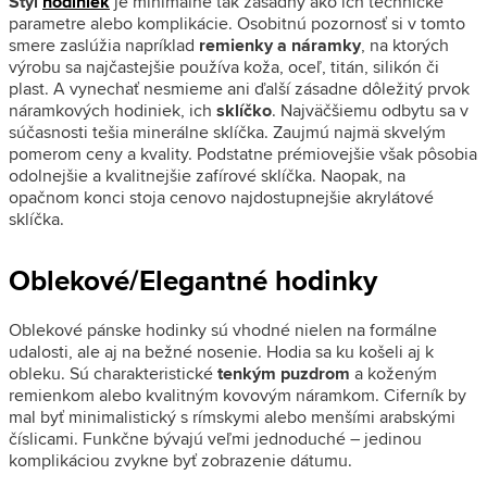
Štýl
hodiniek
je minimálne tak zásadný ako ich technické
parametre alebo komplikácie. Osobitnú pozornosť si v tomto
smere zaslúžia napríklad
remienky a náramky
, na ktorých
výrobu sa najčastejšie používa koža, oceľ, titán, silikón či
plast. A vynechať nesmieme ani ďalší zásadne dôležitý prvok
náramkových hodiniek, ich
sklíčko
. Najväčšiemu odbytu sa v
súčasnosti tešia minerálne sklíčka. Zaujmú najmä skvelým
pomerom ceny a kvality. Podstatne prémiovejšie však pôsobia
odolnejšie a kvalitnejšie zafírové sklíčka. Naopak, na
opačnom konci stoja cenovo najdostupnejšie akrylátové
sklíčka.
Oblekové/Elegantné hodinky
Oblekové pánske hodinky sú vhodné nielen na formálne
udalosti, ale aj na bežné nosenie. Hodia sa ku košeli aj k
obleku. Sú charakteristické
tenkým puzdrom
a koženým
remienkom alebo kvalitným kovovým náramkom. Ciferník by
mal byť minimalistický s rímskymi alebo menšími arabskými
číslicami. Funkčne bývajú veľmi jednoduché – jedinou
komplikáciou zvykne byť zobrazenie dátumu.