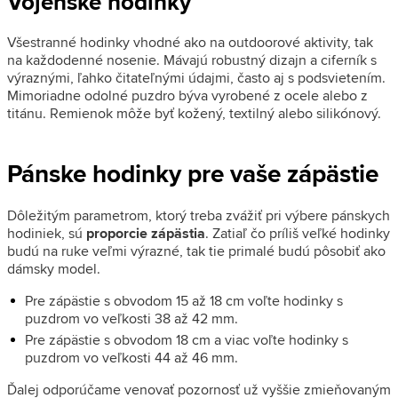
Vojenské hodinky
Všestranné hodinky vhodné ako na outdoorové aktivity, tak
na každodenné nosenie. Mávajú robustný dizajn a ciferník s
výraznými, ľahko čitateľnými údajmi, často aj s podsvietením.
Mimoriadne odolné puzdro býva vyrobené z ocele alebo z
titánu. Remienok môže byť kožený, textilný alebo silikónový.
Pánske hodinky pre vaše zápästie
Dôležitým parametrom, ktorý treba zvážiť pri výbere pánskych
hodiniek, sú
proporcie zápästia
. Zatiaľ čo príliš veľké hodinky
budú na ruke veľmi výrazné, tak tie primalé budú pôsobiť ako
dámsky model.
Pre zápästie s obvodom 15 až 18 cm voľte hodinky s
puzdrom vo veľkosti 38 až 42 mm.
Pre zápästie s obvodom 18 cm a viac voľte hodinky s
puzdrom vo veľkosti 44 až 46 mm.
Ďalej odporúčame venovať pozornosť už vyššie zmieňovaným