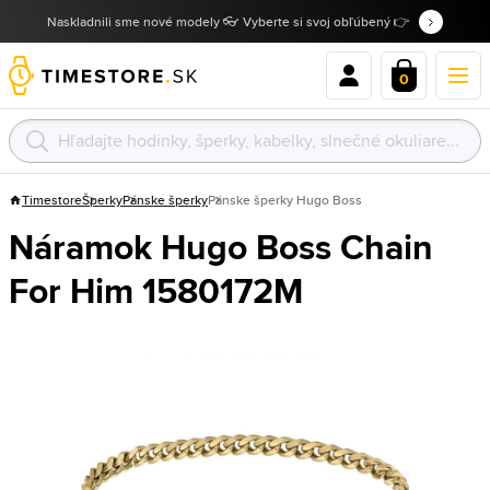
Naskladnili sme nové modely 👓 Vyberte si svoj obľúbený 👉
0
Timestore
Šperky
Pánske šperky
Pánske šperky Hugo Boss
Náramok Hugo Boss Chain
For Him 1580172M