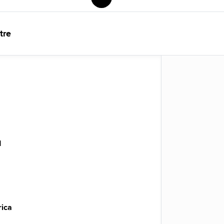
tre
d
rica