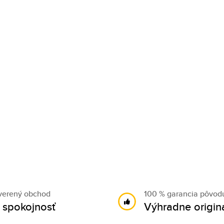
verený obchod
100 % garancia pôvod
 spokojnosť
Výhradne origin