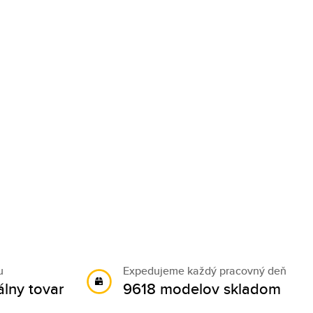
u
Expedujeme každý pracovný deň
álny tovar
9618 modelov skladom