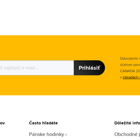
Odoslaním s
účelom pon
Prihlásiť
CANADA 2015
v
zásadách 
tov
Často hľadáte
Dôležité inf
Pánske hodinky
Obchodné 