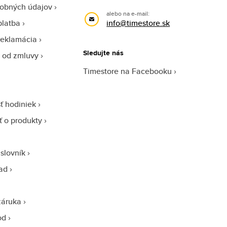
obných údajov
alebo na e-mail:
platba
info@timestore.sk
reklamácia
Sledujte nás
 od zmluvy
Timestore na Facebooku
ť hodiniek
sť o produkty
slovník
ad
záruka
od