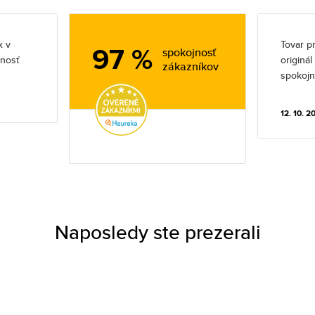
x v
Tovar pr
97 %
spokojnosť
jnosť
originá
zákazníkov
spokojn
12. 10. 2
Naposledy ste prezerali