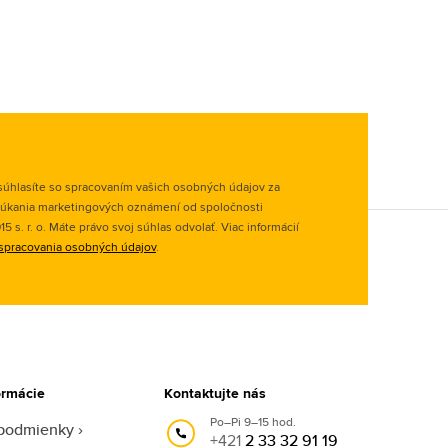
úhlasíte so spracovaním vašich osobných údajov za
úkania marketingových oznámení od spoločnosti
 s. r. o. Máte právo svoj súhlas odvolať. Viac informácií
spracovania osobných údajov
.
ormácie
Kontaktujte nás
Po–Pi 9–15 hod.
podmienky
+421
2 33 32 91 19