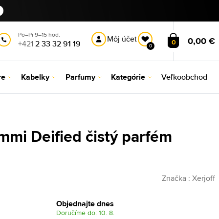
Po–Pi 9–15 hod.
Môj účet
0,00 €
0
+421
2 33 32 91 19
0
re
Kabelky
Parfumy
Kategórie
Veľkoobchod
ommi Deified čistý parfém
Značka :
Xerjoff
Objednajte dnes
Doručíme do: 10. 8.