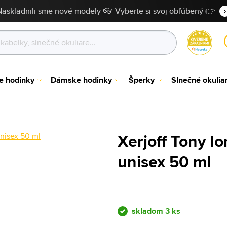
Naskladnili sme nové modely 👓 Vyberte si svoj obľúbený 👉
e hodinky
Dámske hodinky
Šperky
Slnečné okulia
Xerjoff Tony I
unisex 50 ml
skladom 3 ks