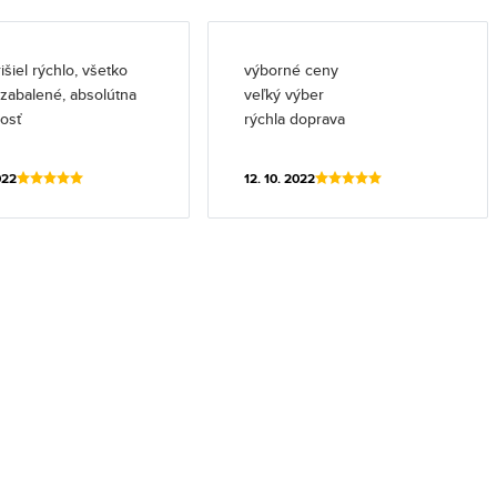
išiel rýchlo, všetko
výborné ceny
l zabalené, absolútna
veľký výber
osť
rýchla doprava
022
12. 10. 2022