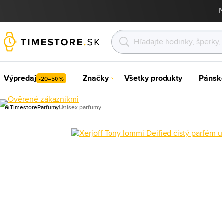
Výpredaj
Značky
Všetky produkty
Pánsk
-20–50 %
Timestore
Parfumy
Unisex parfumy