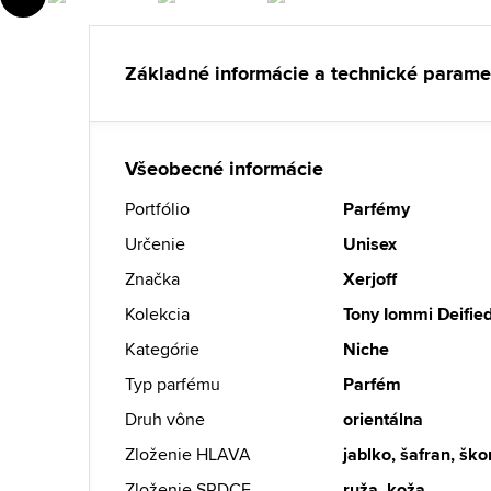
Základné informácie a technické parame
Všeobecné informácie
Portfólio
Parfémy
Určenie
Unisex
Značka
Xerjoff
Kolekcia
Tony Iommi Deifie
Kategórie
Niche
Typ parfému
Parfém
Druh vône
orientálna
Zloženie HLAVA
jablko, šafran, ško
Zloženie SRDCE
ruža, koža