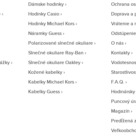
Dámske hodinky
Ochrana os
e
Hodinky Casio
Doprava a 
Hodinky Michael Kors
Vrátenie a 
Náramky Guess
Odstúpenie
Polarizované slnečné okuliare
O nás
Slnečné okuliare Ray-Ban
Kontakty
ážky
Slnečné okuliare Oakley
Vodotesnos
Kožené kabelky
Starostlivo
Kabelky Michael Kors
F.A.Q.
Kabelky Guess
Hodinársky 
Puncový úr
Magazín
Predĺžená 
Veľkoobch