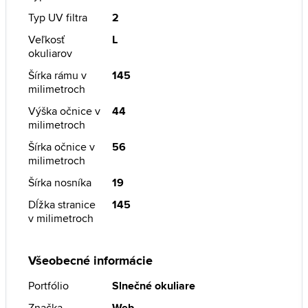
Typ UV filtra
2
Veľkosť
L
okuliarov
Šírka rámu v
145
milimetroch
Výška očnice v
44
milimetroch
Šírka očnice v
56
milimetroch
Šírka nosníka
19
Dĺžka stranice
145
v milimetroch
Všeobecné informácie
Portfólio
Slnečné okuliare
Značka
Web