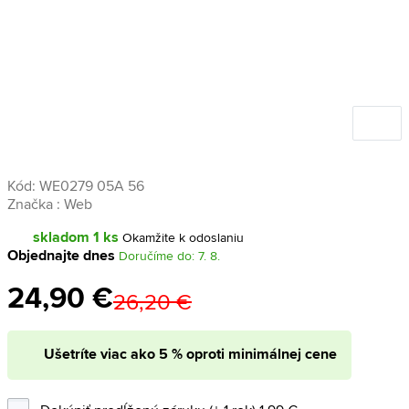
Kód:
WE0279 05A 56
Značka :
Web
skladom 1 ks
Okamžite k odoslaniu
Objednajte dnes
Doručíme do: 7. 8.
24,90 €
26,20 €
Ušetríte viac ako 5 % oproti minimálnej cene