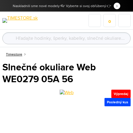
Naskladnili sme nové modely 👓 Vyberte si svoj obľúbený 👉
0
Timestore
Slnečné okuliare Web
WE0279 05A 56
Výpredaj
Posledný kus