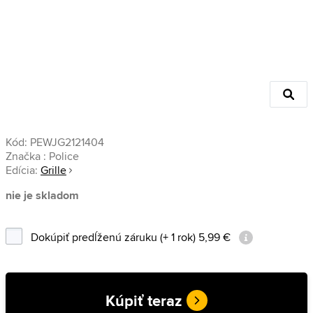
Kód:
PEWJG2121404
Značka :
Police
Edícia:
Grille
nie je skladom
Dokúpiť predĺženú záruku (+ 1 rok) 5,99 €
Kúpiť teraz