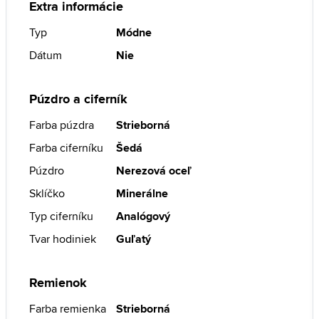
Extra informácie
Typ
Módne
Dátum
Nie
Púzdro a ciferník
Farba púzdra
Strieborná
Farba ciferníku
Šedá
Púzdro
Nerezová oceľ
Sklíčko
Minerálne
Typ ciferníku
Analógový
Tvar hodiniek
Guľatý
Remienok
Farba remienka
Strieborná