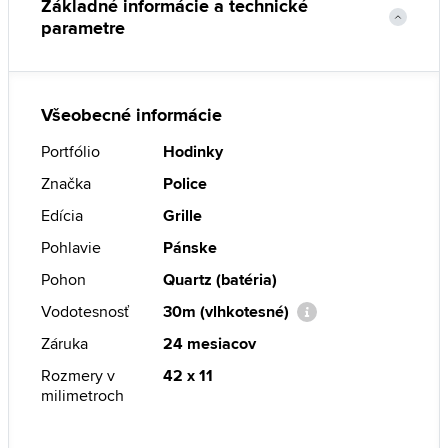
Základné informácie a technické
parametre
Všeobecné informácie
Portfólio
Hodinky
Značka
Police
Edícia
Grille
Pohlavie
Pánske
Pohon
Quartz (batéria)
Vodotesnosť
30m (vlhkotesné)
Záruka
24 mesiacov
Rozmery v
42 x 11
milimetroch