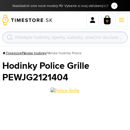
Naskladnili sme nové modely 👓 Vyberte si svoj obľúbený 👉
0
Timestore
Pánske hodinky
Pánske hodinky Police
Hodinky Police Grille
PEWJG2121404