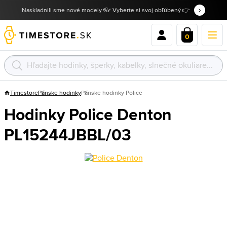
Naskladnili sme nové modely 👓 Vyberte si svoj obľúbený 👉
0
Timestore
Pánske hodinky
Pánske hodinky Police
Hodinky Police Denton
PL15244JBBL/03