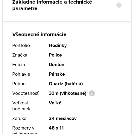
Základné informácie a technické
parametre
Všeobecné informácie
Portfólio
Hodinky
Značka
Police
Edícia
Denton
Pohlavie
Pánske
Pohon
Quartz (batéria)
Vodotesnosť
30m (vlhkotesné)
Veľkosť
Veľké
hodiniek
Záruka
24 mesiacov
Rozmery v
48 x 11
milimetroch