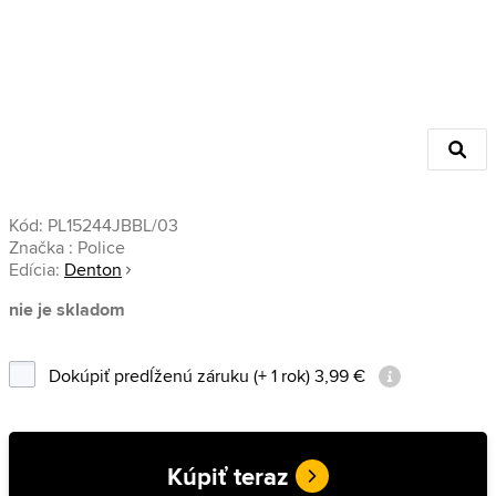
Kód:
PL15244JBBL/03
Značka :
Police
Edícia:
Denton
nie je skladom
Dokúpiť predĺženú záruku (+ 1 rok) 3,99 €
Kúpiť teraz