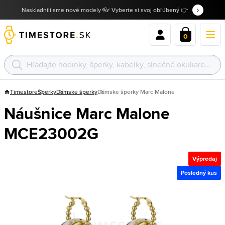
Naskladnili sme nové modely 👓 Vyberte si svoj obľúbený 👉
0
Timestore
Šperky
Dámske šperky
Dámske šperky Marc Malone
Náušnice Marc Malone
MCE23002G
Výpredaj
Posledný kus