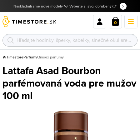
Naskladnili sme nové modely 👓 Vyberte si svoj obľúbený 👉
0
Timestore
Parfumy
Unisex parfumy
Lattafa Asad Bourbon
parfémovaná voda pre mužov
100 ml