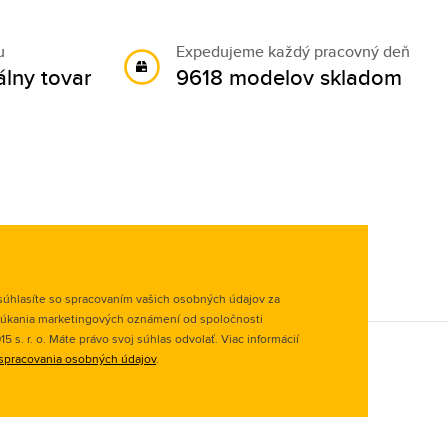
u
Expedujeme každý pracovný deň
álny tovar
9618 modelov skladom
úhlasíte so spracovaním vašich osobných údajov za
úkania marketingových oznámení od spoločnosti
 s. r. o. Máte právo svoj súhlas odvolať. Viac informácií
spracovania osobných údajov
.