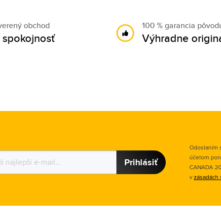
verený obchod
100 % garancia pôvod
 spokojnosť
Výhradne origin
Odoslaním s
účelom pon
Prihlásiť
CANADA 2015
v
zásadách 