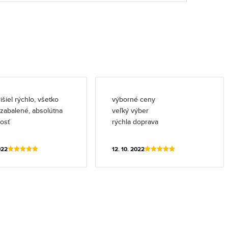
išiel rýchlo, všetko
výborné ceny
l zabalené, absolútna
veľký výber
osť
rýchla doprava
022
12. 10. 2022