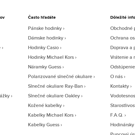
tov
Často hľadáte
Dôležité inf
Pánske hodinky
Obchodné 
Dámske hodinky
Ochrana os
e
Hodinky Casio
Doprava a 
Hodinky Michael Kors
Vrátenie a 
Náramky Guess
Odstúpenie
Polarizované slnečné okuliare
O nás
Slnečné okuliare Ray-Ban
Kontakty
ážky
Slnečné okuliare Oakley
Vodotesnos
Kožené kabelky
Starostlivo
Kabelky Michael Kors
F.A.Q.
Kabelky Guess
Hodinársky 
Puncový úr