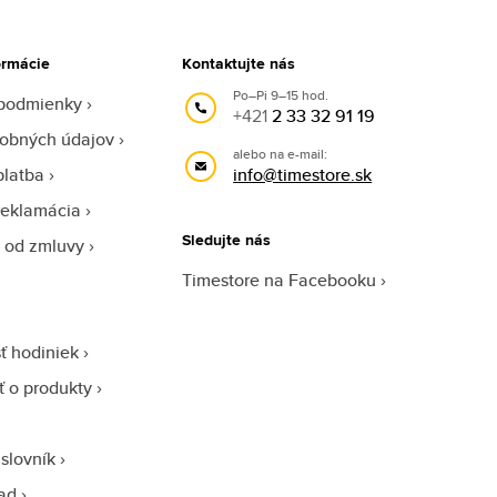
ormácie
Kontaktujte nás
Po–Pi 9–15 hod.
podmienky
+421
2 33 32 91 19
obných údajov
alebo na e-mail:
platba
info@timestore.sk
reklamácia
Sledujte nás
 od zmluvy
Timestore na Facebooku
ť hodiniek
sť o produkty
slovník
ad