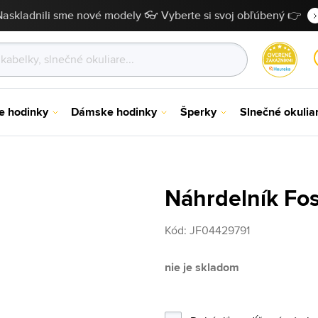
Naskladnili sme nové modely 👓 Vyberte si svoj obľúbený 👉
e hodinky
Dámske hodinky
Šperky
Slnečné okulia
Náhrdelník Fo
Kód:
JF04429791
nie je skladom