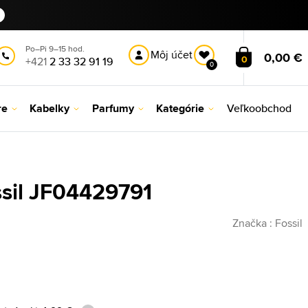
Po–Pi 9–15 hod.
Môj účet
0,00 €
0
+421
2 33 32 91 19
0
re
Kabelky
Parfumy
Kategórie
Veľkoobchod
ssil JF04429791
Značka :
Fossil