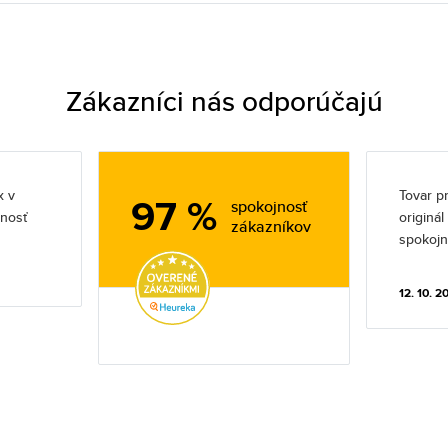
Zákazníci nás odporúčajú
x v
Tovar pr
97 %
spokojnosť
jnosť
originá
zákazníkov
spokojn
12. 10. 2