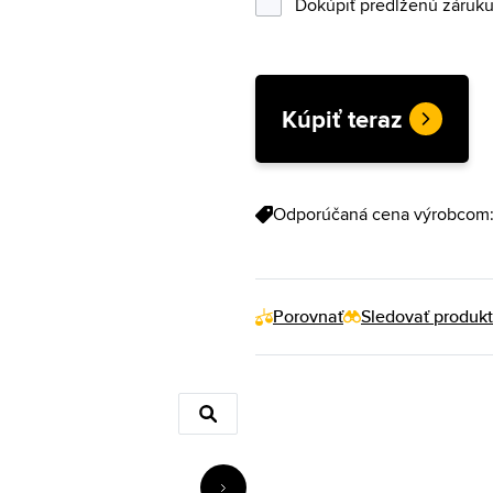
Dokúpiť predĺženú záruku 
Kúpiť teraz
Odporúčaná cena výrobcom
Porovnať
Sledovať produkt