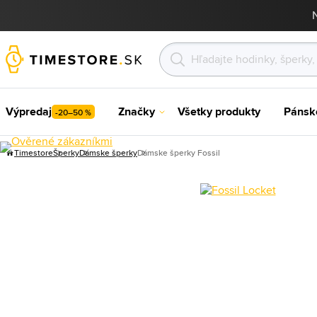
Výpredaj
Značky
Všetky produkty
Pánsk
-20–50 %
Timestore
Šperky
Dámske šperky
Dámske šperky Fossil