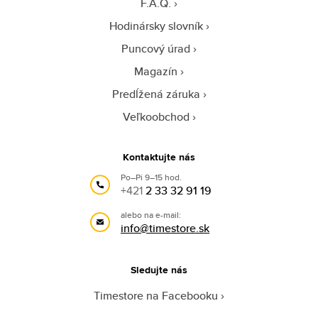
F.A.Q.
Hodinársky slovník
Puncový úrad
Magazín
Predĺžená záruka
Veľkoobchod
Kontaktujte nás
Po–Pi 9–15 hod.
+421
2 33 32 91 19
alebo na e-mail:
info@timestore.sk
Sledujte nás
Timestore na Facebooku