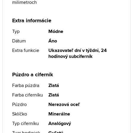
milimetroch
Extra informácie
Typ
Módne
Dátum
Áno
Extra funkcie
Ukazovateľ dní v týždni, 24
hodinový subciferník
Púzdro a ciferník
Farba púzdra
Zlatá
Farba ciferníku
Zlatá
Púzdro
Nerezová oceľ
Sklíčko
Minerálne
Typ ciferníku
Analógový
Tvar hodiniek
Guľatý