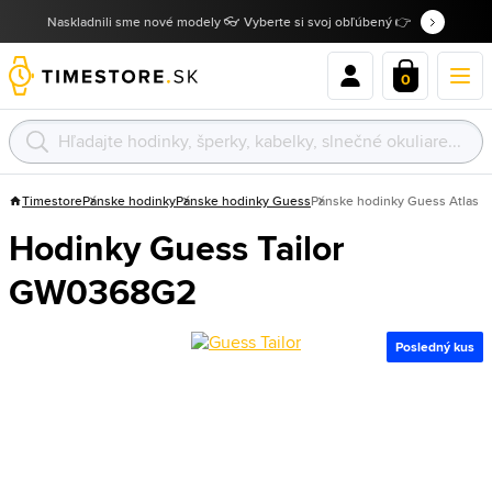
Naskladnili sme nové modely 👓 Vyberte si svoj obľúbený 👉
0
Timestore
Pánske hodinky
Pánske hodinky Guess
Pánske hodinky Guess Atlas
Hodinky Guess Tailor
GW0368G2
Posledný kus