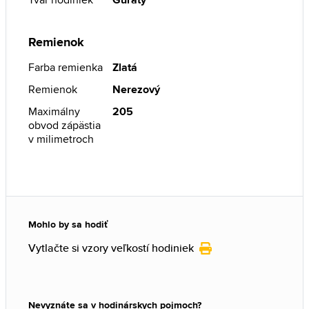
Remienok
Farba remienka
Zlatá
Remienok
Nerezový
Maximálny
205
obvod zápästia
v milimetroch
Mohlo by sa hodiť
Vytlačte si vzory veľkostí hodiniek
Nevyznáte sa v hodinárskych pojmoch?