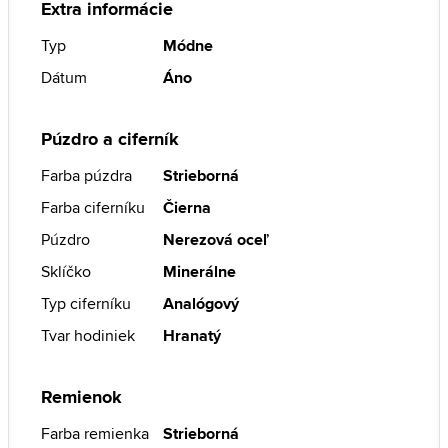
Extra informácie
Typ
Módne
Dátum
Áno
Púzdro a ciferník
Farba púzdra
Strieborná
Farba ciferníku
Čierna
Púzdro
Nerezová oceľ
Sklíčko
Minerálne
Typ ciferníku
Analógový
Tvar hodiniek
Hranatý
Remienok
Farba remienka
Strieborná