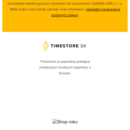
ponúkania marketingových oznámení od spoločnosti
CANADA 2015 s. r. o.
Máte právo svoj súhlas odvolať. Viac informácií v
zásadách spracovania
osobných údajov
.
Timestore je popredný predajca
značkových módnych doplnkov v
Európe.