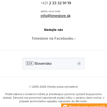
+421
2 33 32 91 19
alebo na e-mail:
info@timestore.sk
Sledujte nás
Timestore na Facebooku
© 2005-2026 Všetky práva vyhradené
Podľa zákona o evidencii tržieb je predávajúci povinný vystaviť kupujúcemu
doklad. Zároveň má povinnosť zaevidovať prijatú tržbu u správcu dane online, v
prípade technického výpadku najneskôr do 48 hodín.
Potrebujete pomôcť?