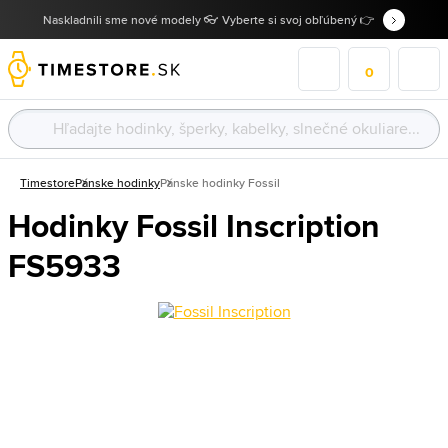
Naskladnili sme nové modely 👓 Vyberte si svoj obľúbený 👉
0
Timestore
Pánske hodinky
Pánske hodinky Fossil
Hodinky Fossil Inscription
FS5933