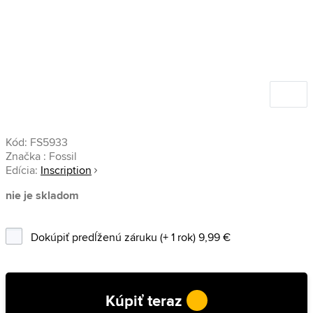
Kód:
FS5933
Značka :
Fossil
Edícia:
Inscription
nie je skladom
Dokúpiť predĺženú záruku (+ 1 rok) 9,99 €
Kúpiť teraz