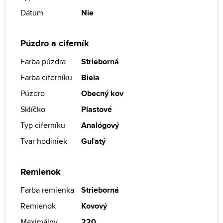
Dátum
Nie
Púzdro a ciferník
Farba púzdra
Strieborná
Farba ciferníku
Biela
Púzdro
Obecný kov
Sklíčko
Plastové
Typ ciferníku
Analógový
Tvar hodiniek
Guľatý
Remienok
Farba remienka
Strieborná
Remienok
Kovový
Maximálny
220