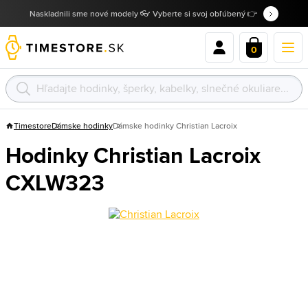
Naskladnili sme nové modely 👓 Vyberte si svoj obľúbený 👉
0
Timestore
Dámske hodinky
Dámske hodinky Christian Lacroix
Hodinky Christian Lacroix
CXLW323