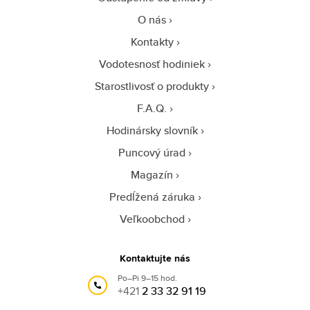
O nás
Kontakty
Vodotesnosť hodiniek
Starostlivosť o produkty
F.A.Q.
Hodinársky slovník
Puncový úrad
Magazín
Predĺžená záruka
Veľkoobchod
Kontaktujte nás
Po–Pi 9–15 hod.
+421
2 33 32 91 19