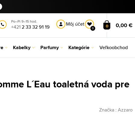
Po–Pi 9–15 hod.
Môj účet
0,00 €
0
+421
2 33 32 91 19
0
re
Kabelky
Parfumy
Kategórie
Veľkoobchod
omme L´Eau toaletná voda pre
Značka :
Azzaro