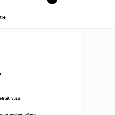
tre
u
efruit, yuzu
revo, vetiver, pižmo