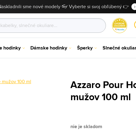
Naskladnili sme nové modely 👓 Vyberte si svoj obľúbený 👉
e hodinky
Dámske hodinky
Šperky
Slnečné okulia
Azzaro Pour H
mužov 100 ml
nie je skladom