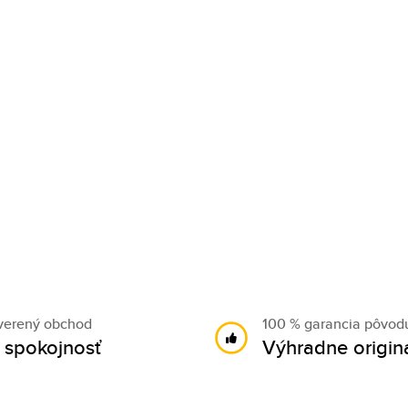
verený obchod
100 % garancia pôvod
 spokojnosť
Výhradne origin