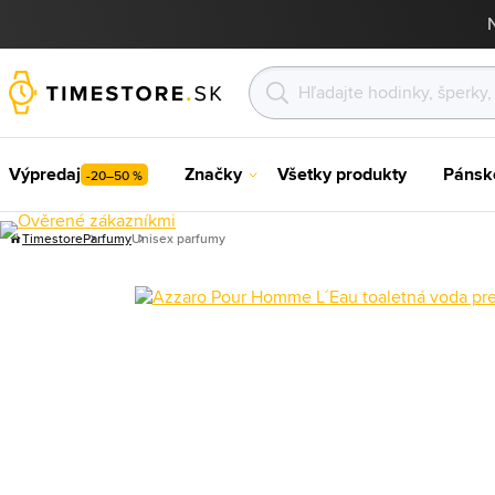
Výpredaj
Značky
Všetky produkty
Pánsk
-20–50 %
Timestore
Parfumy
Unisex parfumy