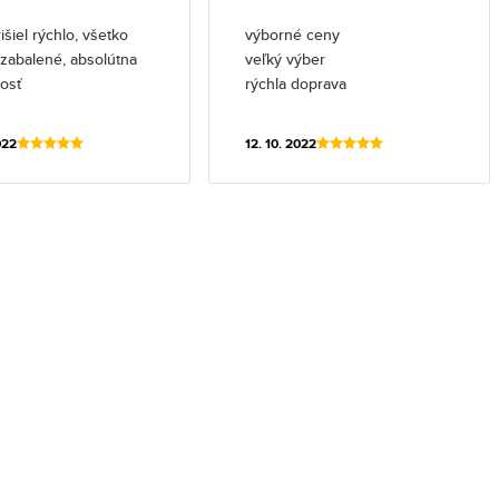
išiel rýchlo, všetko
výborné ceny
l zabalené, absolútna
veľký výber
osť
rýchla doprava
022
12. 10. 2022