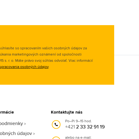
úhlasíte so spracovaním vašich osobných údajov za
úkania marketingových oznámení od spoločnosti
 s. r. o. Máte právo svoj súhlas odvolať. Viac informácií
spracovania osobných údajov
.
ormácie
Kontaktujte nás
Po–Pi 9–15 hod.
podmienky
+421
2 33 32 91 19
obných údajov
alebo na e-mail: