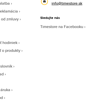
platba
info@timestore.sk
reklamácia
Sledujte nás
 od zmluvy
Timestore na Facebooku
ť hodiniek
sť o produkty
slovník
ad
záruka
od