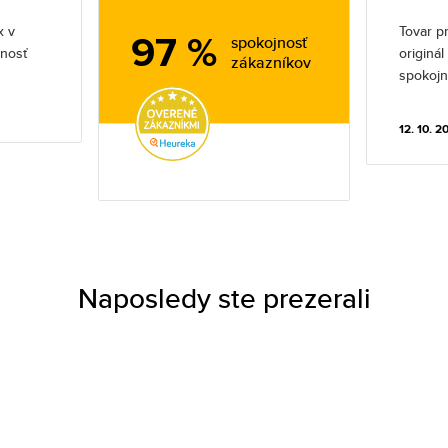
x v
Tovar pr
97 %
spokojnosť
jnosť
originá
zákazníkov
spokojn
12. 10. 2
Naposledy ste prezerali