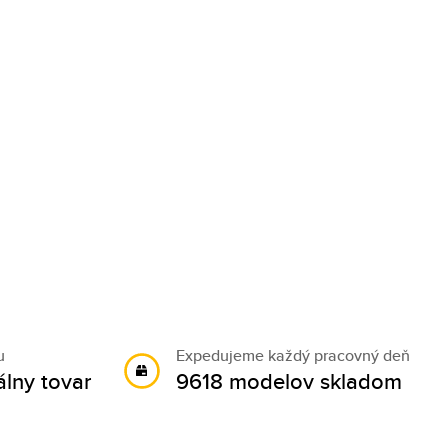
u
Expedujeme každý pracovný deň
álny tovar
9618 modelov skladom