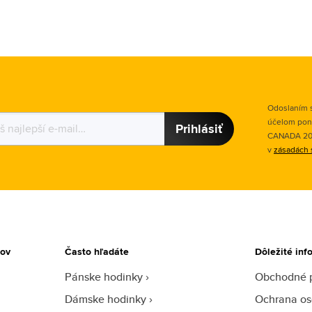
Odoslaním s
účelom pon
Prihlásiť
CANADA 2015
v
zásadách 
tov
Často hľadáte
Dôležité inf
Pánske hodinky
Obchodné 
Dámske hodinky
Ochrana os