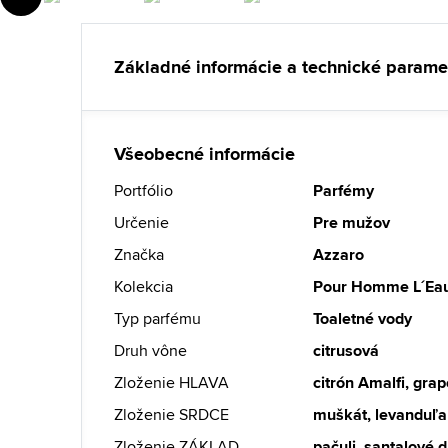
Základné informácie a technické parame
Všeobecné informácie
Portfólio
Parfémy
Určenie
Pre mužov
Značka
Azzaro
Kolekcia
Pour Homme L´Ea
Typ parfému
Toaletné vody
Druh vône
citrusová
Zloženie HLAVA
citrón Amalfi, grap
Zloženie SRDCE
muškát, levanduľa
Zloženie ZÁKLAD
pačuli, santalové d