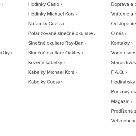
e
Hodinky Casio
Doprava a 
Hodinky Michael Kors
Vrátenie a 
Náramky Guess
Odstúpenie
Polarizované slnečné okuliare
O nás
Slnečné okuliare Ray-Ban
Kontakty
ážky
Slnečné okuliare Oakley
Vodotesnos
Kožené kabelky
Starostlivo
Kabelky Michael Kors
F.A.Q.
Kabelky Guess
Hodinársky 
Puncový úr
Magazín
Predĺžená 
Veľkoobch