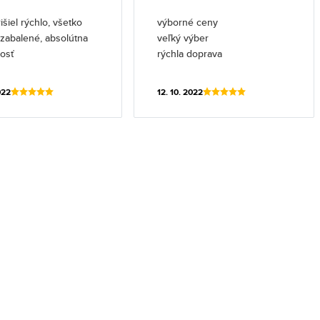
išiel rýchlo, všetko
výborné ceny
l zabalené, absolútna
veľký výber
osť
rýchla doprava
022
12. 10. 2022