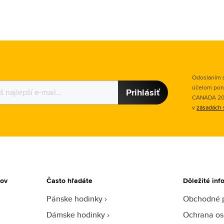
Odoslaním s
účelom pon
Prihlásiť
CANADA 2015
v
zásadách 
tov
Často hľadáte
Dôležité inf
Pánske hodinky
Obchodné 
Dámske hodinky
Ochrana os