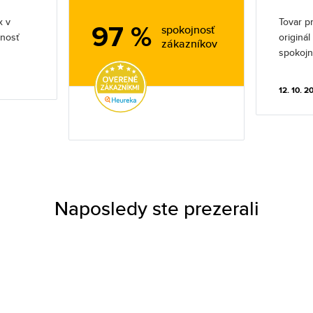
x v
Tovar pr
97 %
spokojnosť
jnosť
originá
zákazníkov
spokojn
12. 10. 2
Naposledy ste prezerali