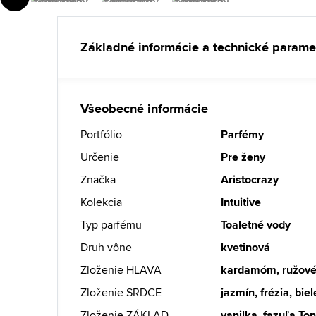
Základné informácie a technické parame
Všeobecné informácie
Portfólio
Parfémy
Určenie
Pre ženy
Značka
Aristocrazy
Kolekcia
Intuitive
Typ parfému
Toaletné vody
Druh vône
kvetinová
Zloženie HLAVA
kardamóm, ružové
Zloženie SRDCE
jazmín, frézia, bie
Zloženie ZÁKLAD
vanilka, fazuľa To