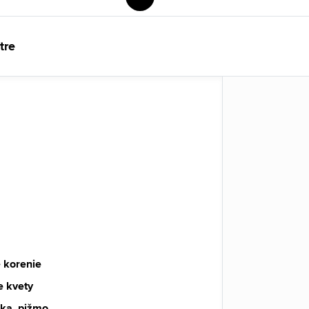
tre
 korenie
le kvety
nka, pižmo