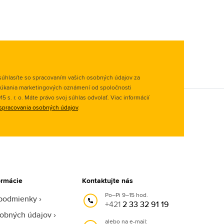
úhlasíte so spracovaním vašich osobných údajov za
úkania marketingových oznámení od spoločnosti
 s. r. o. Máte právo svoj súhlas odvolať. Viac informácií
spracovania osobných údajov
.
ormácie
Kontaktujte nás
Po–Pi 9–15 hod.
podmienky
+421
2 33 32 91 19
obných údajov
alebo na e-mail: