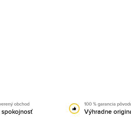
verený obchod
100 % garancia pôvod
 spokojnosť
Výhradne origin