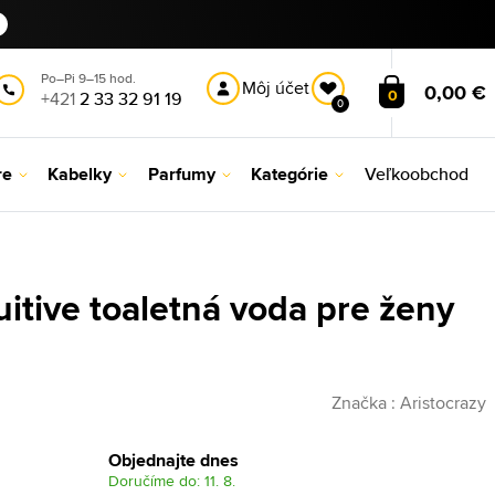
Po–Pi 9–15 hod.
Môj účet
0,00 €
0
+421
2 33 32 91 19
0
re
Kabelky
Parfumy
Kategórie
Veľkoobchod
uitive toaletná voda pre ženy
Značka :
Aristocrazy
Objednajte dnes
Doručíme do: 11. 8.