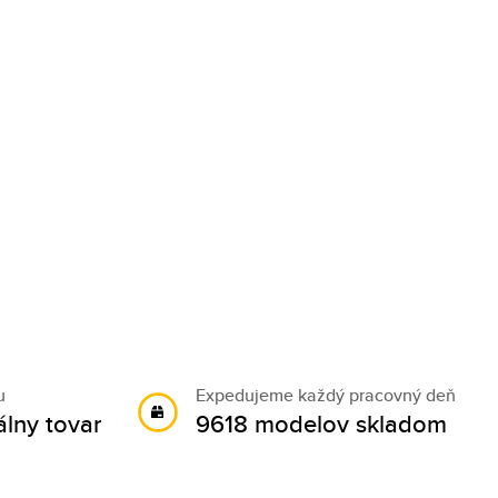
u
Expedujeme každý pracovný deň
álny tovar
9618 modelov skladom