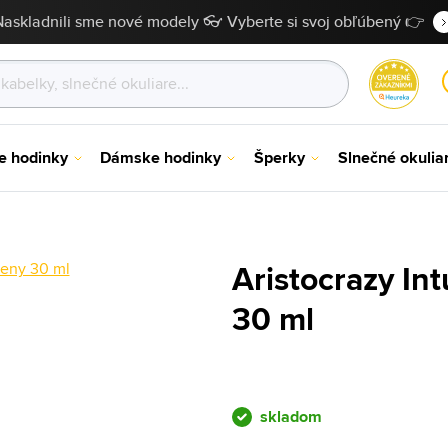
Naskladnili sme nové modely 👓 Vyberte si svoj obľúbený 👉
e hodinky
Dámske hodinky
Šperky
Slnečné okulia
Aristocrazy Int
30 ml
skladom