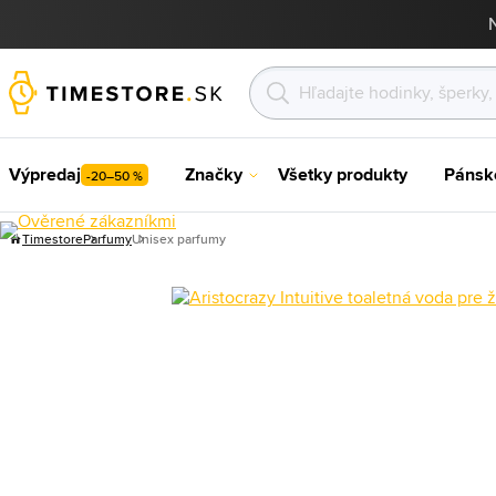
Výpredaj
Značky
Všetky produkty
Pánsk
-20–50 %
Timestore
Parfumy
Unisex parfumy