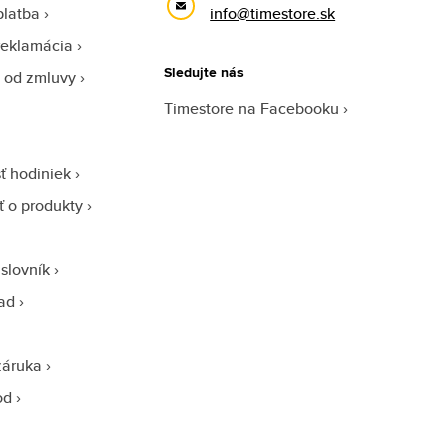
platba
info@timestore.sk
reklamácia
Sledujte nás
 od zmluvy
Timestore na Facebooku
ť hodiniek
sť o produkty
slovník
ad
záruka
od