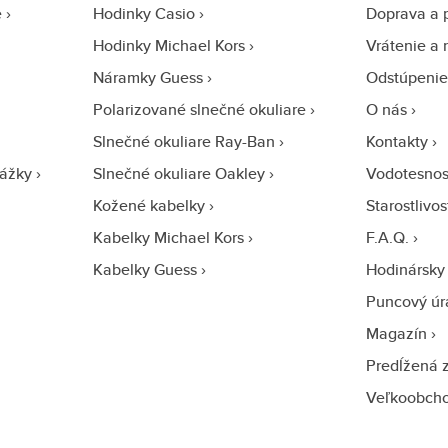
e
Hodinky Casio
Doprava a 
Hodinky Michael Kors
Vrátenie a 
Náramky Guess
Odstúpenie
Polarizované slnečné okuliare
O nás
Slnečné okuliare Ray-Ban
Kontakty
ážky
Slnečné okuliare Oakley
Vodotesnos
Kožené kabelky
Starostlivo
Kabelky Michael Kors
F.A.Q.
Kabelky Guess
Hodinársky 
Puncový úr
Magazín
Predĺžená 
Veľkoobch