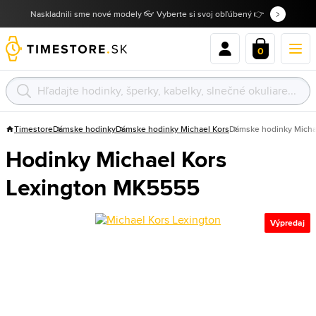
Naskladnili sme nové modely 👓 Vyberte si svoj obľúbený 👉
0
Timestore
Dámske hodinky
Dámske hodinky Michael Kors
Dámske hodinky Micha
Hodinky Michael Kors
Lexington MK5555
Výpredaj