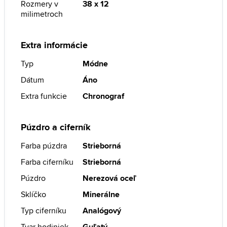
Rozmery v
38 x 12
milimetroch
Extra informácie
Typ
Módne
Dátum
Áno
Extra funkcie
Chronograf
Púzdro a ciferník
Farba púzdra
Strieborná
Farba ciferníku
Strieborná
Púzdro
Nerezová oceľ
Sklíčko
Minerálne
Typ ciferníku
Analógový
Tvar hodiniek
Guľatý