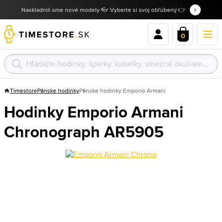
Naskladnili sme nové modely 👓 Vyberte si svoj obľúbený 👉
0
Timestore
Pánske hodinky
Pánske hodinky Emporio Armani
Hodinky Emporio Armani
Chronograph AR5905