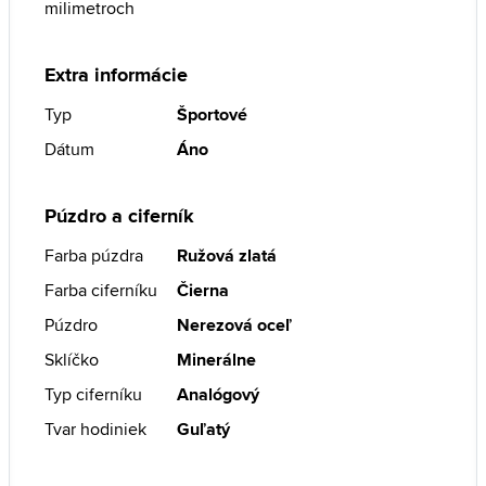
milimetroch
Extra informácie
Typ
Športové
Dátum
Áno
Púzdro a ciferník
Farba púzdra
Ružová zlatá
Farba ciferníku
Čierna
Púzdro
Nerezová oceľ
Sklíčko
Minerálne
Typ ciferníku
Analógový
Tvar hodiniek
Guľatý