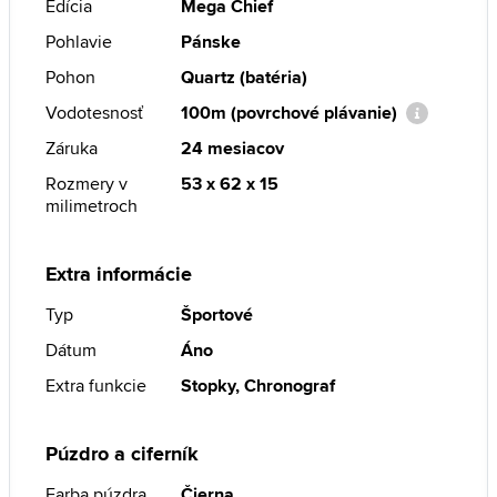
Edícia
Mega Chief
Pohlavie
Pánske
Pohon
Quartz (batéria)
Vodotesnosť
100m (povrchové plávanie)
Záruka
24 mesiacov
Rozmery v
53 x 62 x 15
milimetroch
Extra informácie
Typ
Športové
Dátum
Áno
Extra funkcie
Stopky, Chronograf
Púzdro a ciferník
Farba púzdra
Čierna