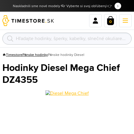
Naskladnili sme nové modely 👓 Vyberte si svoj obľúbený 👉
0
Timestore
Pánske hodinky
Pánske hodinky Diesel
Hodinky Diesel Mega Chief
DZ4355