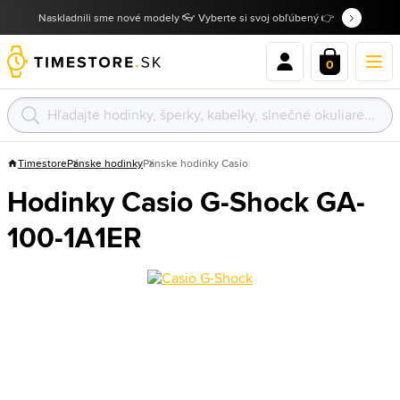
Naskladnili sme nové modely 👓 Vyberte si svoj obľúbený 👉
0
Timestore
Pánske hodinky
Pánske hodinky Casio
Hodinky Casio G-Shock GA-
100-1A1ER