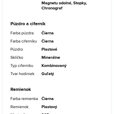
Magnetu odolné, Stopky,
Chronograf
Púzdro a ciferník
Farba púzdra
Čierna
Farba ciferníku
Čierna
Púzdro
Plastové
Sklíčko
Minerálne
Typ ciferníku
Kombinovaný
Tvar hodiniek
Guľatý
Remienok
Farba remienka
Čierna
Remienok
Plastový