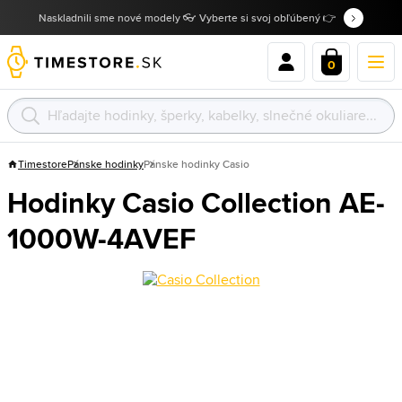
Naskladnili sme nové modely 👓 Vyberte si svoj obľúbený 👉
0
Timestore
Pánske hodinky
Pánske hodinky Casio
Hodinky Casio Collection AE-
1000W-4AVEF