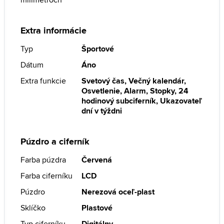
Extra informácie
Typ
Športové
Dátum
Áno
Extra funkcie
Svetový čas, Večný kalendár,
Osvetlenie, Alarm, Stopky, 24
hodinový subciferník, Ukazovateľ
dní v týždni
Púzdro a ciferník
Farba púzdra
Červená
Farba ciferníku
LCD
Púzdro
Nerezová oceľ-plast
Sklíčko
Plastové
Typ ciferníku
Digitálny