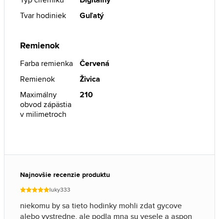
Tvar hodiniek
Guľatý
Remienok
Farba remienka
Červená
Remienok
Živica
Maximálny
210
obvod zápästia
v milimetroch
Najnovšie recenzie produktu
luky333
niekomu by sa tieto hodinky mohli zdat gycove
alebo vystredne, ale podla mna su vesele a aspon