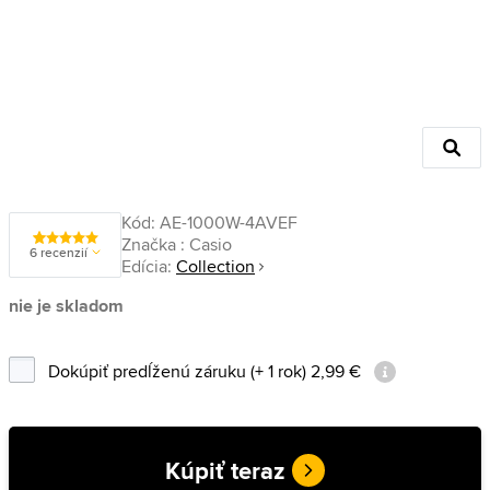
Kód:
AE-1000W-4AVEF
Značka :
Casio
6 recenzií
Edícia:
Collection
nie je skladom
Dokúpiť predĺženú záruku (+ 1 rok) 2,99 €
Kúpiť teraz