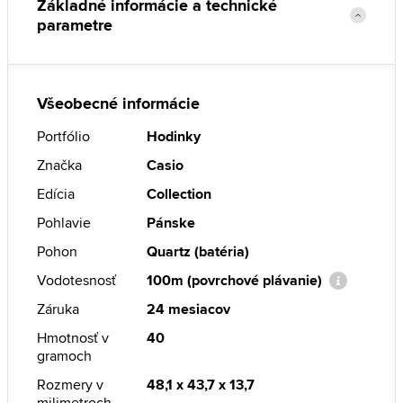
Základné informácie a technické
parametre
Všeobecné informácie
Portfólio
Hodinky
Značka
Casio
Edícia
Collection
Pohlavie
Pánske
Pohon
Quartz (batéria)
Vodotesnosť
100m (povrchové plávanie)
Záruka
24 mesiacov
Hmotnosť v
40
gramoch
Rozmery v
48,1 x 43,7 x 13,7
milimetroch