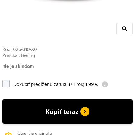
Kód:
626-310-X0
Značka :
Bering
nie je skladom
Dokúpiť predĺženú záruku (+ 1 rok) 1,99 €
Kúpiť teraz
Garancia originality