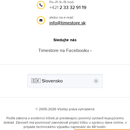
Po–Pi 9–15 hod.
+421
2 33 32 91 19
alebo na e-mail:
info@timestore.sk
Sledujte nás
Timestore na Facebooku
© 2005-2026 Všetky práva vyhradené
Podľa zákona o evidencii tržieb je predávajúci povinný vystaviť kupujúcemu
doklad. Zároveň má povinnosť zaevidovať prijatú tržbu u správcu dane online, v
prípade technického výpadku najneskôr do 48 hodín.