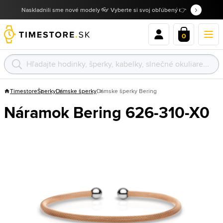
Naskladnili sme nové modely 👓 Vyberte si svoj obľúbený 👉
0
Timestore
Šperky
Dámske šperky
Dámske šperky Bering
Náramok Bering 626-310-X0