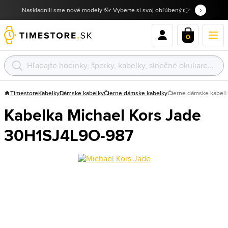
Naskladnili sme nové modely 👓 Vyberte si svoj obľúbený 👉
0
Timestore
Kabelky
Dámske kabelky
Čierne dámske kabelky
Čierne dámske kabelk
Kabelka Michael Kors Jade
30H1SJ4L9O-987