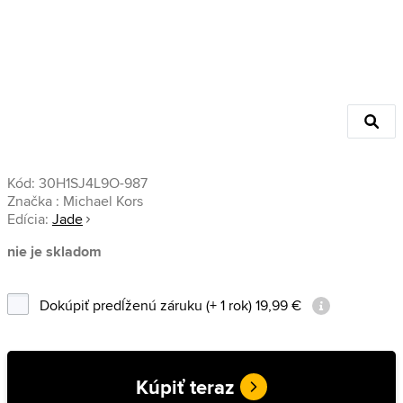
Kód:
30H1SJ4L9O-987
Značka :
Michael Kors
Edícia:
Jade
nie je skladom
Dokúpiť predĺženú záruku (+ 1 rok) 19,99 €
Kúpiť teraz