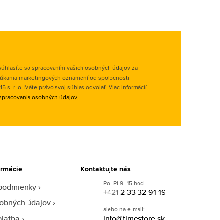
úhlasíte so spracovaním vašich osobných údajov za
úkania marketingových oznámení od spoločnosti
 s. r. o. Máte právo svoj súhlas odvolať. Viac informácií
spracovania osobných údajov
.
ormácie
Kontaktujte nás
Po–Pi 9–15 hod.
podmienky
+421
2 33 32 91 19
obných údajov
alebo na e-mail:
platba
info@timestore.sk