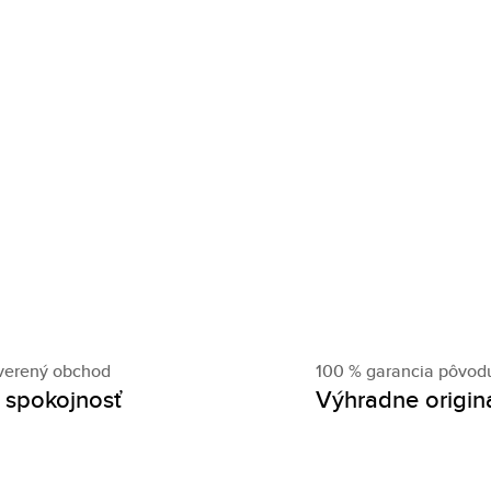
verený obchod
100 % garancia pôvod
 spokojnosť
Výhradne origin