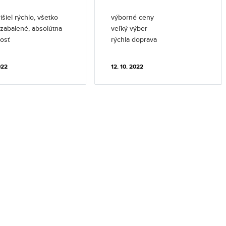
išiel rýchlo, všetko
výborné ceny
l zabalené, absolútna
veľký výber
osť
rýchla doprava
022
12. 10. 2022