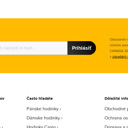
Odoslaním s
účelom pon
Prihlásiť
CANADA 2015
v
zásadách 
tov
Často hľadáte
Dôležité inf
Pánske hodinky
Obchodné 
Dámske hodinky
Ochrana os
e
Hodinky Casio
Doprava a 