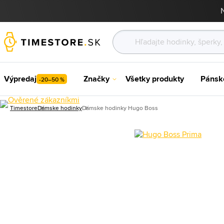
Výpredaj
Značky
Všetky produkty
Pánsk
-20–50 %
Timestore
Dámske hodinky
Dámske hodinky Hugo Boss