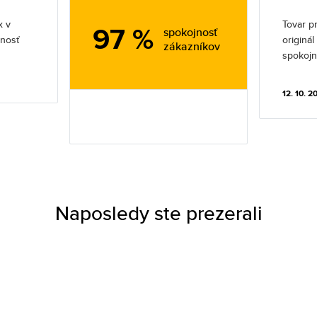
x v
Tovar pr
97 %
spokojnosť
jnosť
originá
zákazníkov
spokojn
12. 10. 2
Naposledy ste prezerali