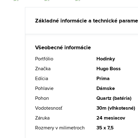
Základné informácie a technické parame
Všeobecné informácie
Portfólio
Hodinky
Značka
Hugo Boss
Edícia
Prima
Pohlavie
Dámske
Pohon
Quartz (batéria)
Vodotesnosť
30m (vlhkotesné)
Záruka
24 mesiacov
Rozmery v milimetroch
35 x 7,5