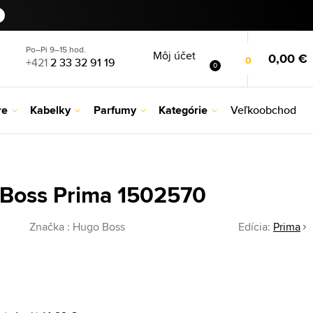
Po–Pi 9–15 hod.
Môj účet
0,00 €
0
+421
2 33 32 91 19
0
re
Kabelky
Parfumy
Kategórie
Veľkoobchod
Boss Prima 1502570
Značka :
Hugo Boss
Edícia:
Prima