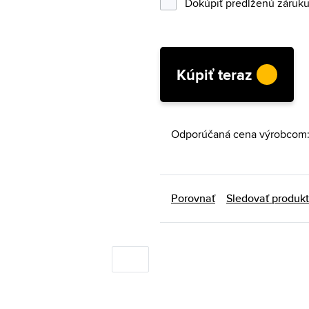
Dokúpiť predĺženú záruku 
Kúpiť teraz
Odporúčaná cena výrobcom:
Porovnať
Sledovať produkt