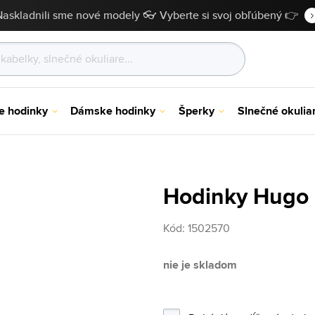
Naskladnili sme nové modely 👓 Vyberte si svoj obľúbený 👉
e hodinky
Dámske hodinky
Šperky
Slnečné okulia
Hodinky Hugo 
Kód:
1502570
nie je skladom