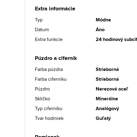
Extra informácie
Typ
Módne
Dátum
Áno
Extra funkcie
24 hodinový subcif
Púzdro a ciferník
Farba púzdra
Strieborná
Farba ciferníku
Strieborná
Púzdro
Nerezová oceľ
Sklíčko
Minerálne
Typ ciferníku
Analógový
Tvar hodiniek
Guľatý