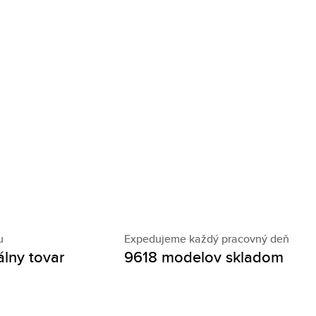
u
Expedujeme každý pracovný deň
álny tovar
9618 modelov skladom