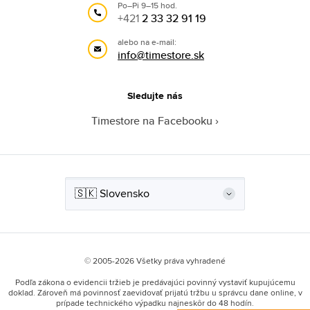
Po–Pi 9–15 hod.
+421
2 33 32 91 19
alebo na e-mail:
info@timestore.sk
Sledujte nás
Timestore na Facebooku
© 2005-2026 Všetky práva vyhradené
Podľa zákona o evidencii tržieb je predávajúci povinný vystaviť kupujúcemu
doklad. Zároveň má povinnosť zaevidovať prijatú tržbu u správcu dane online, v
prípade technického výpadku najneskôr do 48 hodín.