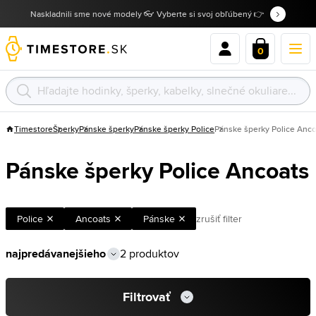
Naskladnili sme nové modely 👓 Vyberte si svoj obľúbený 👉
0
Timestore
Šperky
Pánske šperky
Pánske šperky Police
Pánske šperky Police Anco
Pánske šperky Police Ancoats
Police
Ancoats
Pánske
zrušiť filter
2 produktov
Filtrovať