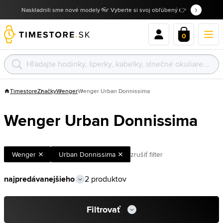
Naskladnili sme nové modely 👓 Vyberte si svoj obľúbený 👉
0
Timestore
Značky
Wenger
Wenger Urban Donnissima
Wenger Urban Donnissima
Wenger
Urban Donnissima
zrušiť filter
2 produktov
Filtrovať