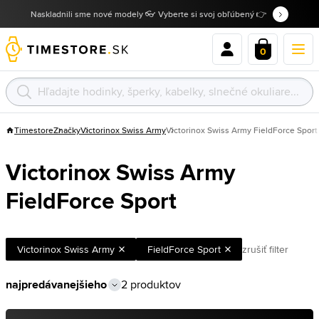
Naskladnili sme nové modely 👓 Vyberte si svoj obľúbený 👉
0
Timestore
Značky
Victorinox Swiss Army
Victorinox Swiss Army FieldForce Sport
Victorinox Swiss Army
FieldForce Sport
Victorinox Swiss Army
FieldForce Sport
zrušiť filter
2 produktov