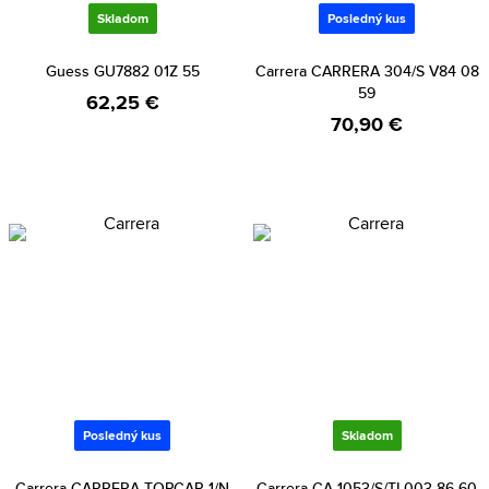
Skladom
Posledný kus
Guess GU7882 01Z 55
Carrera CARRERA 304/S V84 08
59
62,25 €
70,90 €
Posledný kus
Skladom
Carrera CARRERA TOPCAR 1/N
Carrera CA 1053/S/TI 003 86 60