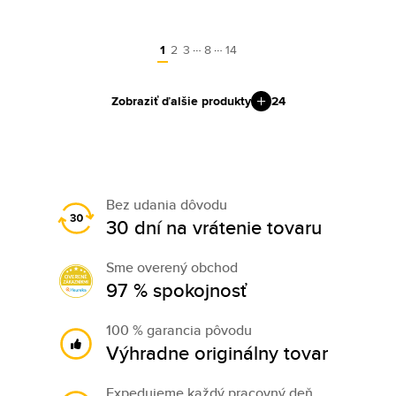
…
…
1
2
3
8
14
Zobraziť ďalšie produkty
24
Bez udania dôvodu
30 dní na vrátenie tovaru
Sme overený obchod
97 % spokojnosť
100 % garancia pôvodu
Výhradne originálny tovar
Expedujeme každý pracovný deň