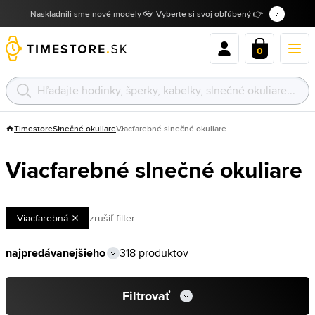
Naskladnili sme nové modely 👓 Vyberte si svoj obľúbený 👉
0
Timestore
Slnečné okuliare
Viacfarebné slnečné okuliare
Viacfarebné slnečné okuliare
Viacfarebná
zrušiť filter
318 produktov
Filtrovať