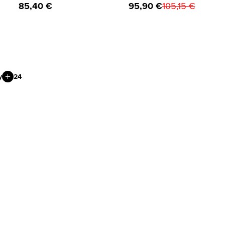
85,40 €
95,90 €
105,15 €
y
24