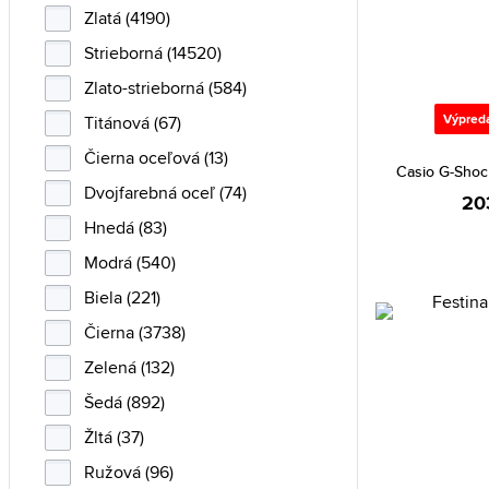
Esprit (2)
Zlatá (4190)
Festina (23)
Strieborná (14520)
Fossil (16)
Zlato-strieborná (584)
Guess (42)
Výpred
Titánová (67)
Heinrichssohn (1)
Čierna oceľová (13)
Casio G-Sho
Hugo Boss (4)
Dvojfarebná oceľ (74)
20
Invicta (63)
Hnedá (83)
Iwood Real Wood (2)
Modrá (540)
Lacoste (11)
Biela (221)
Lorus (8)
Čierna (3738)
Lumir (2)
Zelená (132)
Maserati (10)
Šedá (892)
Michael Kors (15)
Žltá (37)
Nautica (1)
Ružová (96)