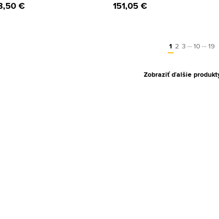
8,50 €
151,05 €
…
…
1
2
3
10
19
Zobraziť ďalšie produkt