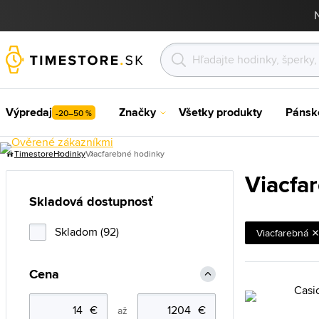
Výpredaj
Značky
Všetky produkty
Pánsk
-20–50 %
Timestore
Hodinky
Viacfarebné hodinky
Viacfa
Skladová dostupnosť
Skladom (92)
Viacfarebná
Cena
až