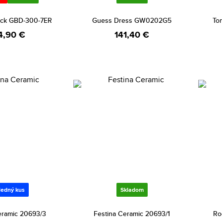
ock GBD-300-7ER
Guess Dress GW0202G5
To
4,90 €
141,40 €
ledný kus
Skladom
eramic 20693/3
Festina Ceramic 20693/1
Ro