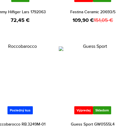
mmy Hilfiger Lars 1792063
Festina Ceramic 20693/5
72,45 €
109,90 €
151,05 €
Posledný kus
Výpredaj
Skladom
ccobarocco RB.3249M-01
Guess Sport GW0555L4