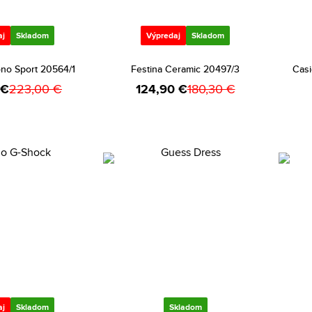
aj
Skladom
Výpredaj
Skladom
ono Sport 20564/1
Festina Ceramic 20497/3
Casi
 €
223,00 €
124,90 €
180,30 €
aj
Skladom
Skladom