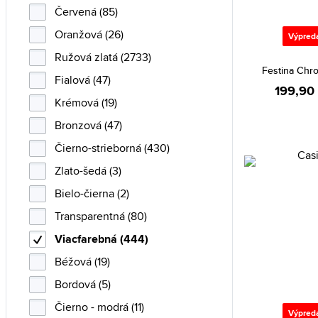
Orient (4)
Červená (85)
Philipp Plein (3)
Oranžová (26)
Výpred
Police (12)
Ružová zlatá (2733)
Festina Chr
Roccobarocco (16)
Fialová (47)
199,90
Seiko (14)
Krémová (19)
Swiss Military by Chrono (1)
Bronzová (47)
Swiss Military Hanowa (4)
Čierno-strieborná (430)
Timberland (7)
Zlato-šedá (3)
Timex (15)
Bielo-čierna (2)
Tissot (5)
Transparentná (80)
Tommy Hilfiger (14)
Viacfarebná (444)
Versace (2)
Béžová (19)
Vostok Europe (4)
Bordová (5)
Čierno - modrá (11)
Výpred