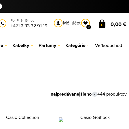
Po–Pi 9–15 hod.
Môj účet
0,00 €
0
+421
2 33 32 91 19
0
re
Kabelky
Parfumy
Kategórie
Veľkoobchod
444 produktov