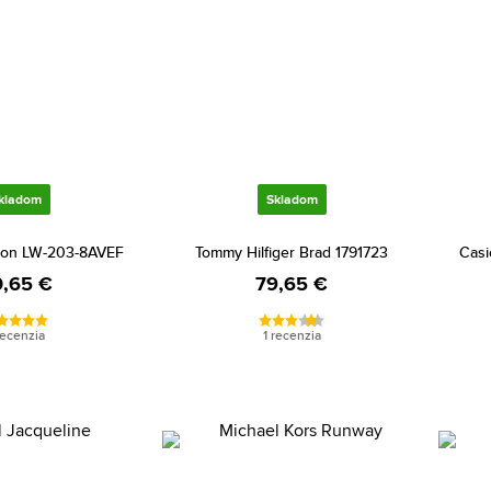
kladom
Skladom
tion LW-203-8AVEF
Tommy Hilfiger Brad 1791723
Casi
,65 €
79,65 €
recenzia
1 recenzia