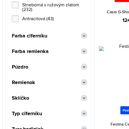
Strieborná s ružovým zlatom
(232)
Casio G-Sh
Antracitová (43)
12
Farba ciferníku
Farba remienka
Púzdro
Remienok
Sklíčko
Pos
Typ ciferníku
Festina C