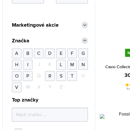
Marketingové akcie
Značka
A
B
C
D
E
F
G
S
J
K
H
I
L
M
N
Casio Collec
30
Q
U
O
P
R
S
T
W
X
Y
Z
V
1 
Top značky