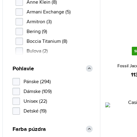
Anne Klein (8)
Armani Exchange (5)
Armitron (3)
Bering (9)
Boccia Titanium (8)
Bulova (2)
S
Calvin Klein (2)
Fossil Ja
Pohlavie
Casio (84)
11
Christian Lacroix (1)
Pánske (294)
Citizen (5)
Dámske (109)
Daniel Klein (9)
Unisex (22)
Daniel Wellington (2)
Detské (19)
Diesel (4)
Farba púzdra
Emporio Armani (1)