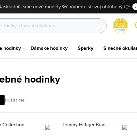
Naskladnili sme nové modely 👓 Vyberte si svoj obľúbený 👉
e hodinky
Dámske hodinky
Šperky
Slnečné okulia
rebné hodinky
zrušiť filter