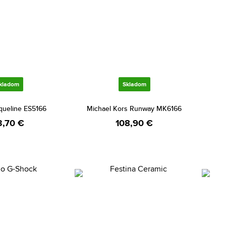
kladom
Skladom
cqueline ES5166
Michael Kors Runway MK6166
3,70 €
108,90 €