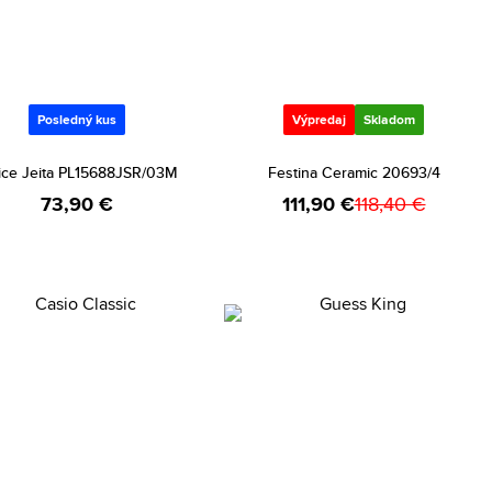
Posledný kus
Výpredaj
Skladom
ice Jeita PL15688JSR/03M
Festina Ceramic 20693/4
73,90 €
111,90 €
118,40 €