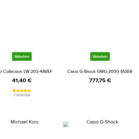
Skladom
Skladom
o Collection LW-203-4AVEF
Casio G-Shock GWG-2000-1A3ER
41,40 €
777,75 €
1 recenzia