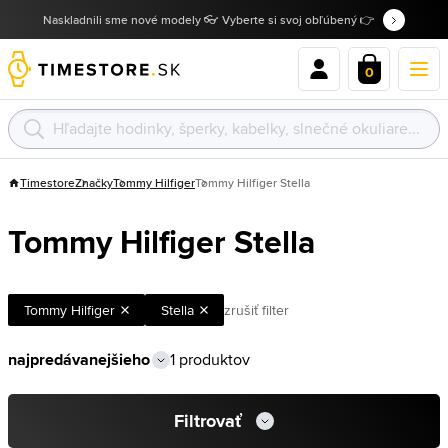
Naskladnili sme nové modely 👓 Vyberte si svoj obľúbený 👉
0
Timestore
Značky
Tommy Hilfiger
Tommy Hilfiger Stella
Tommy Hilfiger Stella
Tommy Hilfiger
Stella
zrušiť filter
1 produktov
Filtrovať