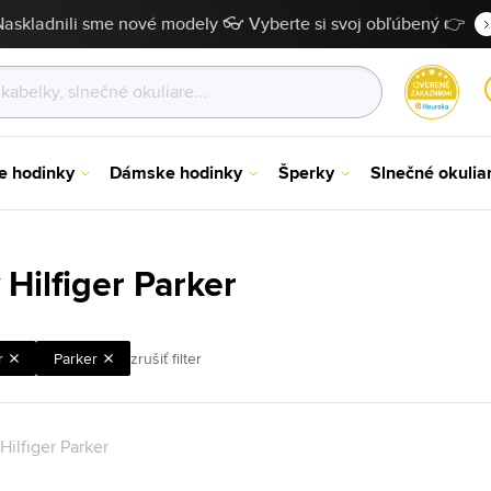
Naskladnili sme nové modely 👓 Vyberte si svoj obľúbený 👉
e hodinky
Dámske hodinky
Šperky
Slnečné okulia
Hilfiger Parker
r
Parker
zrušiť filter