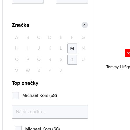
Značka
A
B
C
D
E
F
G
H
I
J
K
L
N
M
V
O
P
Q
R
S
U
T
Tommy Hilfig
V
W
X
Y
Z
Top značky
Michael Kors (68)
Michael Kors (68)