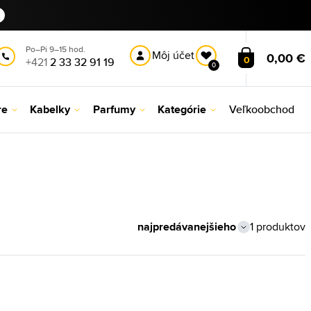
Po–Pi 9–15 hod.
Môj účet
0,00 €
0
+421
2 33 32 91 19
0
re
Kabelky
Parfumy
Kategórie
Veľkoobchod
1 produktov