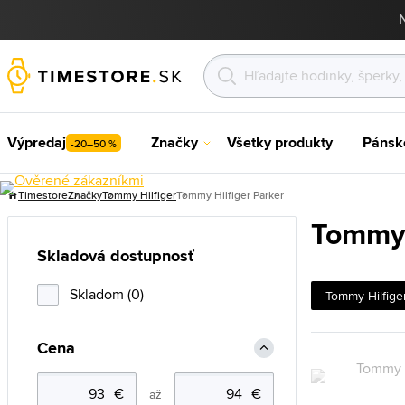
Výpredaj
Značky
Všetky produkty
Pánsk
-20–50 %
Timestore
Značky
Tommy Hilfiger
Tommy Hilfiger Parker
Tommy 
Skladová dostupnosť
Skladom (0)
Tommy Hilfige
Cena
až