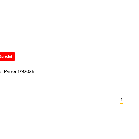
ýpredaj
er Parker 1792035
1