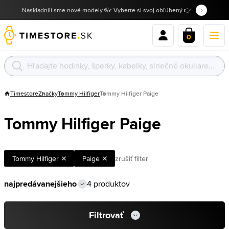
Naskladnili sme nové modely 👓 Vyberte si svoj obľúbený 👉
0
Timestore
Značky
Tommy Hilfiger
Tommy Hilfiger Paige
Tommy Hilfiger Paige
Tommy Hilfiger
Paige
zrušiť filter
4 produktov
Filtrovať