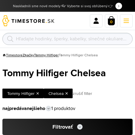
Naskladnili sme nové modely 👓 Vyberte si svoj obľúbený 👉
0
Timestore
Značky
Tommy Hilfiger
Tommy Hilfiger Chelsea
Tommy Hilfiger Chelsea
Tommy Hilfiger
Chelsea
zrušiť filter
1 produktov
Filtrovať