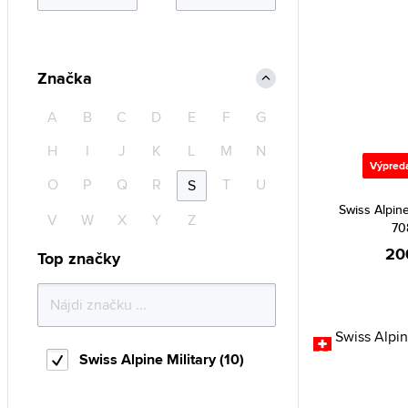
Značka
A
B
C
D
E
F
G
H
I
J
K
L
M
N
Výpred
O
P
Q
R
T
U
S
Swiss Alpine
V
W
X
Y
Z
70
20
Top značky
Swiss Alpine Military (10)