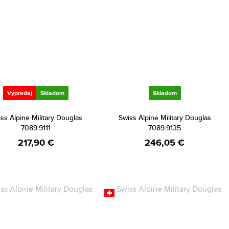
Výpredaj
Skladom
Skladom
ss Alpine Military Douglas
Swiss Alpine Military Douglas
7089.9111
7089.9135
217,90 €
246,05 €