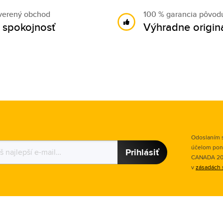
verený obchod
100 % garancia pôvod
 spokojnosť
Výhradne origin
Odoslaním s
účelom pon
Prihlásiť
CANADA 2015
v
zásadách 