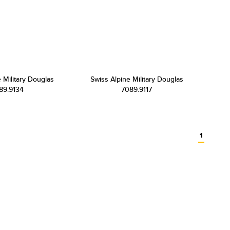
 Military Douglas
Swiss Alpine Military Douglas
89.9134
7089.9117
1