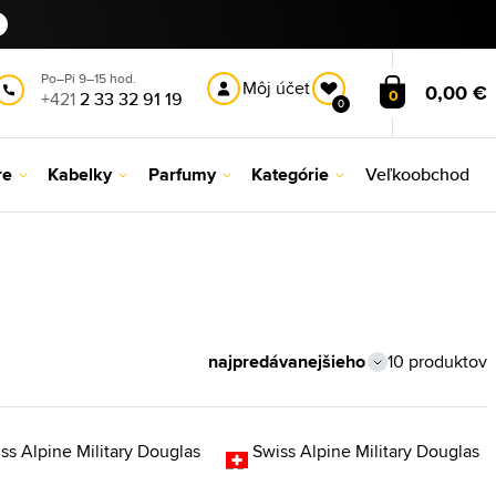
Po–Pi 9–15 hod.
Môj účet
0,00 €
0
+421
2 33 32 91 19
0
re
Kabelky
Parfumy
Kategórie
Veľkoobchod
10 produktov