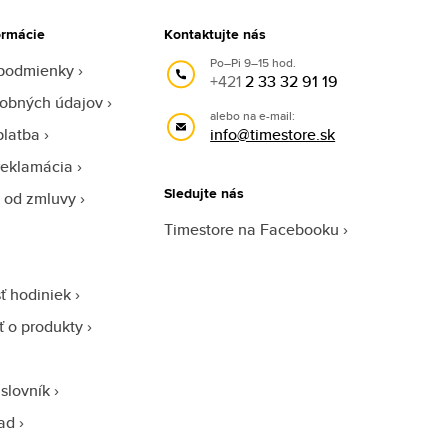
ormácie
Kontaktujte nás
Po–Pi 9–15 hod.
podmienky
+421
2 33 32 91 19
obných údajov
alebo na e-mail:
platba
info@timestore.sk
reklamácia
Sledujte nás
 od zmluvy
Timestore na Facebooku
ť hodiniek
sť o produkty
slovník
ad