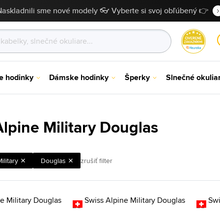
Naskladnili sme nové modely 👓 Vyberte si svoj obľúbený 👉
e hodinky
Dámske hodinky
Šperky
Slnečné okulia
lpine Military Douglas
ilitary
Douglas
zrušiť filter