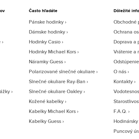
tov
Často hľadáte
Dôležité inf
Pánske hodinky
Obchodné 
Dámske hodinky
Ochrana os
e
Hodinky Casio
Doprava a 
Hodinky Michael Kors
Vrátenie a 
Náramky Guess
Odstúpenie
Polarizované slnečné okuliare
O nás
Slnečné okuliare Ray-Ban
Kontakty
ážky
Slnečné okuliare Oakley
Vodotesnos
Kožené kabelky
Starostlivo
Kabelky Michael Kors
F.A.Q.
Kabelky Guess
Hodinársky 
Puncový úr