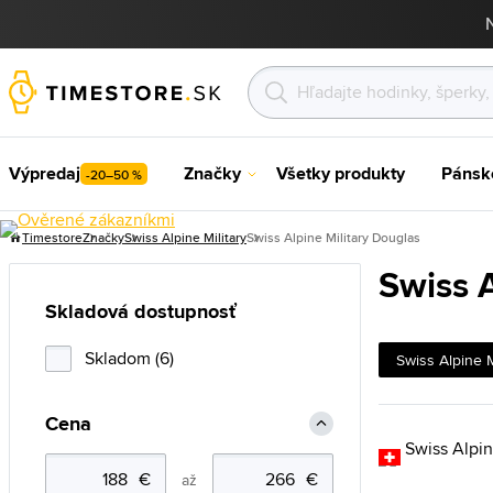
Výpredaj
Značky
Všetky produkty
Pánsk
-20–50 %
Timestore
Značky
Swiss Alpine Military
Swiss Alpine Military Douglas
Swiss A
Skladová dostupnosť
Skladom (6)
Swiss Alpine M
Cena
až