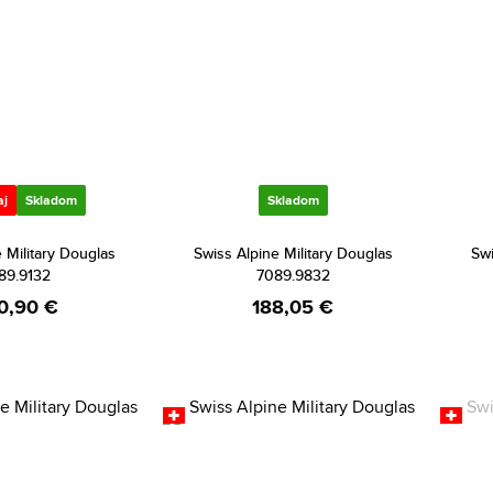
aj
Skladom
Skladom
 Military Douglas
Swiss Alpine Military Douglas
Swi
89.9132
7089.9832
0,90 €
188,05 €