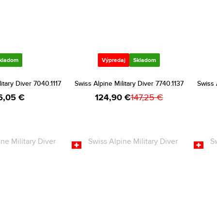
kladom
Výpredaj
Skladom
itary Diver 7040.1117
Swiss Alpine Military Diver 7740.1137
Swiss 
6,05 €
124,90 €
147,25 €