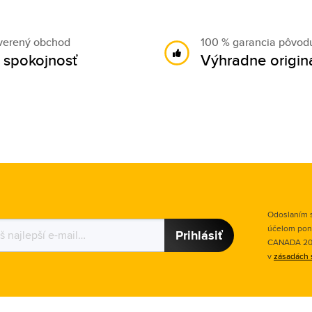
verený obchod
100 % garancia pôvod
 spokojnosť
Výhradne origin
Odoslaním s
účelom pon
Prihlásiť
CANADA 2015
v
zásadách 