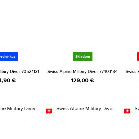
ledný kus
Skladom
itary Diver 7052.1131
Swiss Alpine Military Diver 7740.1134
Swiss A
4,90 €
129,00 €