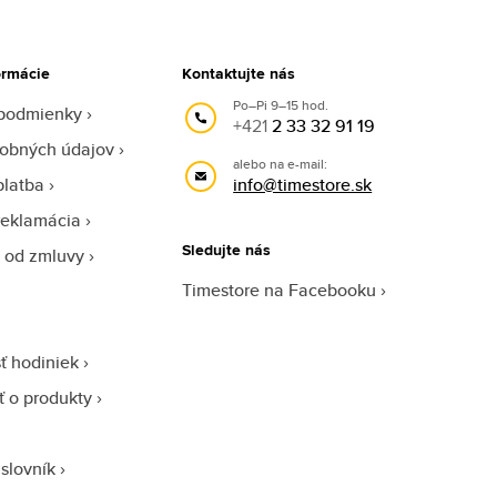
ormácie
Kontaktujte nás
Po–Pi 9–15 hod.
podmienky
+421
2 33 32 91 19
obných údajov
alebo na e-mail:
platba
info@timestore.sk
reklamácia
Sledujte nás
 od zmluvy
Timestore na Facebooku
ť hodiniek
sť o produkty
slovník