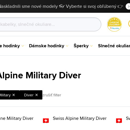
Naskladnili sme nové modely 👓 Vyberte si svoj obľúbený 👉
e hodinky
Dámske hodinky
Šperky
Slnečné okulia
lpine Military Diver
ilitary
Diver
zrušiť filter