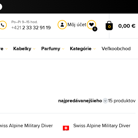
Po–Pi 9–15 hod.
Môj účet
0,00 €
0
+421
2 33 32 91 19
0
re
Kabelky
Parfumy
Kategórie
Veľkoobchod
15 produktov