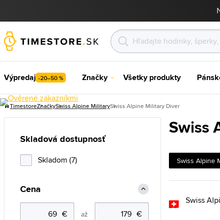
Výpredaj
Značky
Všetky produkty
Pánsk
-20–50 %
Timestore
Značky
Swiss Alpine Military
Swiss Alpine Military Diver
Swiss A
Skladová dostupnosť
Skladom (7)
Swiss Alpine M
Cena
až