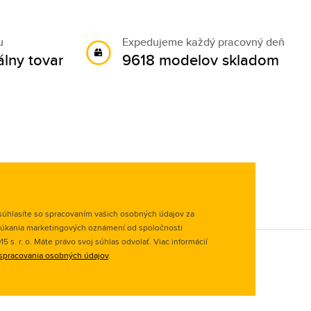
u
Expedujeme každý pracovný deň
álny tovar
9618 modelov skladom
úhlasíte so spracovaním vašich osobných údajov za
úkania marketingových oznámení od spoločnosti
 s. r. o. Máte právo svoj súhlas odvolať. Viac informácií
spracovania osobných údajov
.