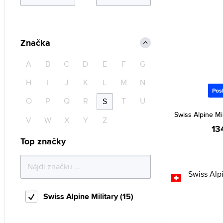
Značka
A
B
C
D
E
F
G
H
I
J
K
L
M
N
Pos
O
P
Q
R
T
U
S
Swiss Alpine Mil
V
W
X
Y
Z
13
Top značky
Swiss Alpine Military (15)