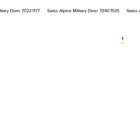
itary Diver 7022.1177
Swiss Alpine Military Diver 7040.1535
Swiss A
1