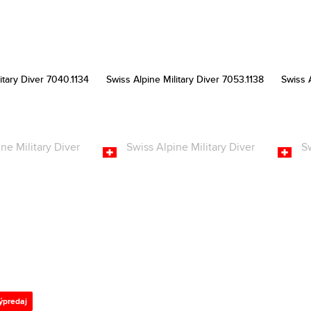
itary Diver 7040.1134
Swiss Alpine Military Diver 7053.1138
Swiss A
ýpredaj