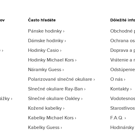
tov
Často hľadáte
Dôležité inf
Pánske hodinky
Obchodné 
Dámske hodinky
Ochrana os
e
Hodinky Casio
Doprava a 
Hodinky Michael Kors
Vrátenie a 
Náramky Guess
Odstúpenie
Polarizované slnečné okuliare
O nás
Slnečné okuliare Ray-Ban
Kontakty
ážky
Slnečné okuliare Oakley
Vodotesnos
Kožené kabelky
Starostlivo
Kabelky Michael Kors
F.A.Q.
Kabelky Guess
Hodinársky 