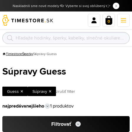
Naskladnili sme nové modely 👓 Vyberte si svoj obľúbený 👉
0
Timestore
Šperky
Súpravy Guess
Súpravy Guess
Guess
Súpravy
zrušiť filter
1 produktov
Filtrovať