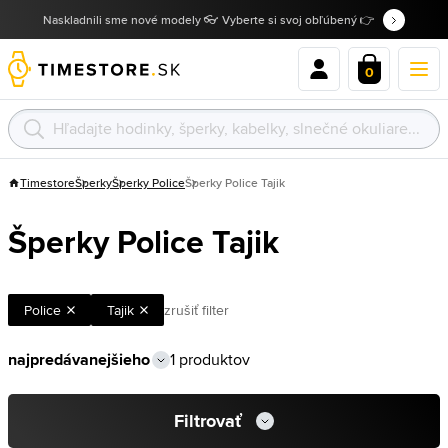
Naskladnili sme nové modely 👓 Vyberte si svoj obľúbený 👉
0
Timestore
Šperky
Šperky Police
Šperky Police Tajik
Šperky Police Tajik
Police
Tajik
zrušiť filter
1 produktov
Filtrovať