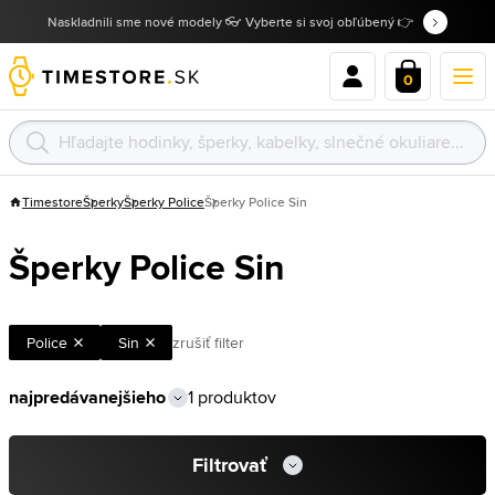
Naskladnili sme nové modely 👓 Vyberte si svoj obľúbený 👉
0
Timestore
Šperky
Šperky Police
Šperky Police Sin
Šperky Police Sin
Police
Sin
zrušiť filter
1 produktov
Filtrovať